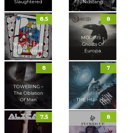
Slaughtered
Nidstang
8.5
8
MORTIIS –
NOI!SE – Fate
Ghosts Of
Of The Union
Europa
8
7
TOWERING –
The Oblation
Of Man
THE HU – Hun
7.5
8