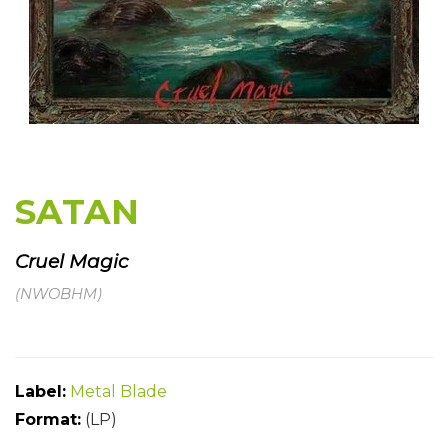
SATAN
Cruel Magic
(NWOBHM)
Label:
Metal Blade
Format:
(LP)