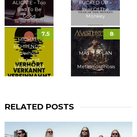
ALICATE – Too
FUCKED UP –
Bad To Be
Year Of The
Good
Monkey
7.5
8
MICHAEL
BEHRENDT –
Verhört
MASTERPLAN
Verkannt
–
Vereinnahmt
Metalmorphosis
RELATED POSTS