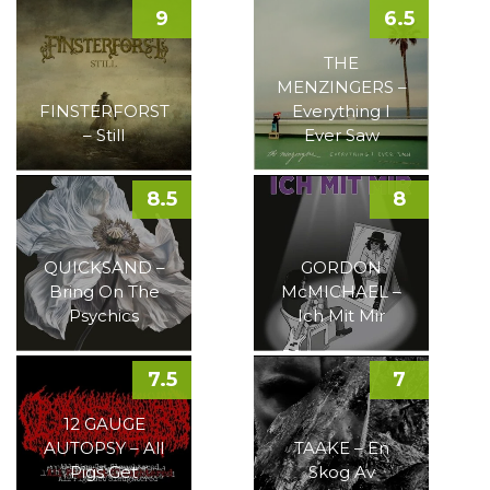
9
6.5
THE
MENZINGERS –
FINSTERFORST
Everything I
– Still
Ever Saw
8.5
8
QUICKSAND –
GORDON
Bring On The
McMICHAEL –
Psychics
Ich Mit Mir
7.5
7
12 GAUGE
AUTOPSY – All
TAAKE – En
Pigs Get
Skog Av