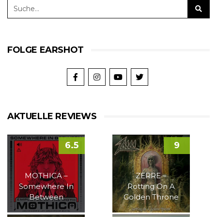
FOLGE EARSHOT
AKTUELLE REVIEWS
6.5
9
MOTHICA –
ZERRE –
Somewhere In
Rotting On A
Between
Golden Throne