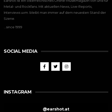
Earshot ist ein österreichisches Online-Musikmagazin von und für
Metal- und Rockfans. Mit aktuellen News, Live-Reports,
Interviews uvm. bleibt man immer auf dem neuesten Stand der
Szene.
…since 1999
SOCIAL MEDIA
INSTAGRAM
@
earshot.at