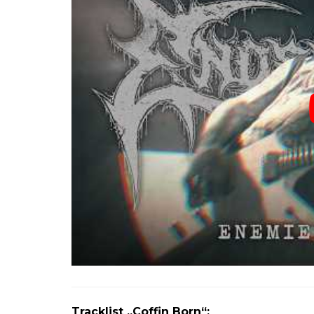
Tracklist „Coffin Born“: