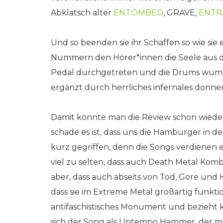
Abklatsch alter
ENTOMBED
, GRAVE,
ENTR
Und so beenden sie ihr Schaffen so wie sie 
Nummern den Hörer*innen die Seele aus d
Pedal durchgetreten und die Drums wumm
ergänzt durch herrliches infernales donne
Damit könnte man die Review schon wiede
schade es ist, dass uns die Hamburger in d
kurz gegriffen, denn die Songs verdienen 
viel zu selten, dass auch Death Metal Kom
aber, dass auch abseits von Tod, Gore und H
dass sie im Extreme Metal großartig funktio
antifaschistisches Monument und bezieht 
sich der Song als Uptempo Hammer, der mit