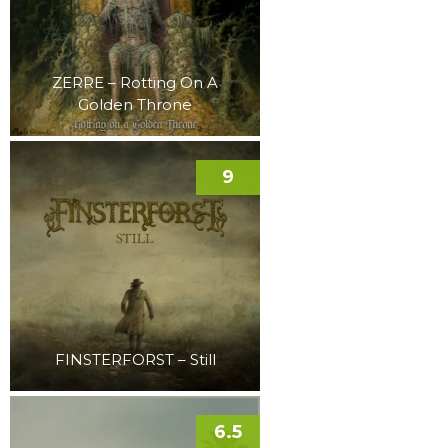
ZERRE – Rotting On A
Golden Throne
9
FINSTERFORST – Still
6.5