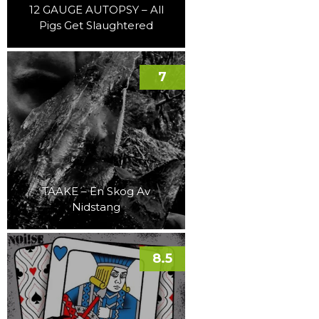
12 GAUGE AUTOPSY – All
Pigs Get Slaughtered
7
TAAKE – En Skog Av
Nidstang
8.5