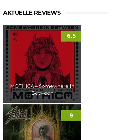
AKTUELLE REVIEWS
6.5
MOTHICA – Somewhere In
Between
9