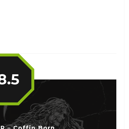
8.5
 – Coffin Born