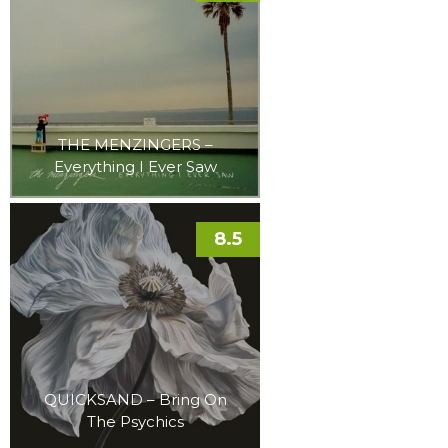
THE MENZINGERS –
Everything I Ever Saw
8.5
QUICKSAND – Bring On
The Psychics