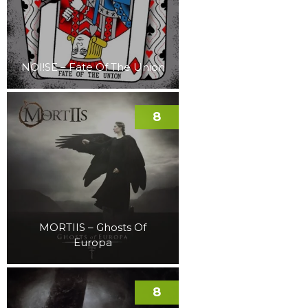
NOI!SE – Fate Of The Union
8
MORTIIS – Ghosts Of
Europa
8