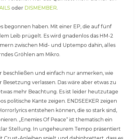
AILS
oder
DISMEMBER
.
es begonnen haben. Mit einer EP, die auf fünf
em Leib prügelt. Es wird gnadenlos das HM-2
ern zwischen Mid- und Uptempo dahin, alles
rndes Gröhlen am Mikro.
r beschließen und einfach nur anmerken, wie
er Besetzung verlassen. Das wäre aber etwas zu
etwas mehr Beachtung. Es ist leider heutzutage
bos politische Kante zeigen. ENDSEEKER zeigen
orrorlyrics entstehen können, die so stark sind,
nieren. „Enemies Of Peace“ ist thematisch ein
klar Stellung. In ungeheurem Tempo präsentiert
 Crust-Anleihen spielt und dahinbrettert, dass es