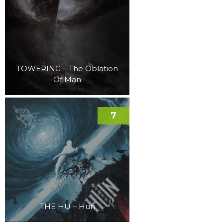
TOWERING – The Oblation
Of Man
7
THE HU – Hun