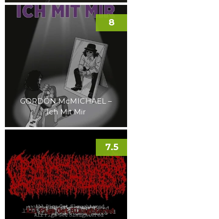
8
GORDON McMICHAEL –
Ich Mit Mir
7.5