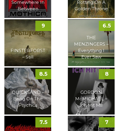
Somewhere In
Rotting On A
Between
Golden Throne
9
6.5
THE
MENZINGERS –
FINSTERFORST
Everything I
– Still
Ever Saw
8.5
8
QUICKSAND –
GORDON
Bring On The
McMICHAEL –
Psychics
Ich Mit Mir
7.5
7