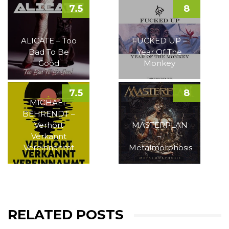
7.5
8
ALICATE – Too
FUCKED UP –
Bad To Be
Year Of The
Good
Monkey
7.5
8
MICHAEL
BEHRENDT –
Verhört
MASTERPLAN
Verkannt
–
Vereinnahmt
Metalmorphosis
RELATED POSTS