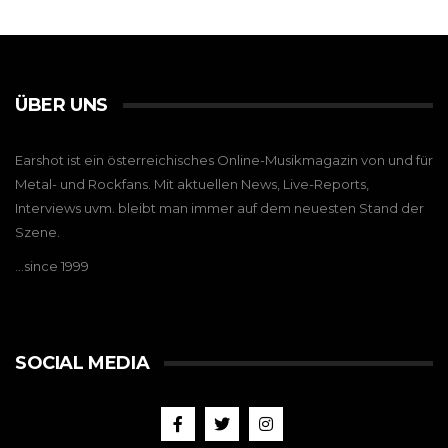
ÜBER UNS
Earshot ist ein österreichisches Online-Musikmagazin von und für
Metal- und Rockfans. Mit aktuellen News, Live-Reports,
Interviews uvm. bleibt man immer auf dem neuesten Stand der
Szene.
…since 1999
SOCIAL MEDIA