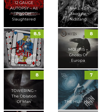
12 GAUGE
AUTOPSY – All
TAAKE – En
Pigs Get
Skog Av
Slaughtered
Nidstang
8.5
8
MORTIIS –
NOI!SE – Fate
Ghosts Of
Of The Union
Europa
8
7
TOWERING –
The Oblation
Of Man
THE HU – Hun