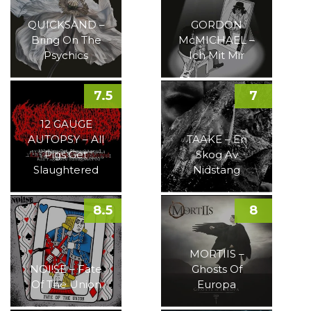
QUICKSAND –
GORDON
Bring On The
McMICHAEL –
Psychics
Ich Mit Mir
7.5
7
12 GAUGE
AUTOPSY – All
TAAKE – En
Pigs Get
Skog Av
Slaughtered
Nidstang
8.5
8
MORTIIS –
NOI!SE – Fate
Ghosts Of
Of The Union
Europa