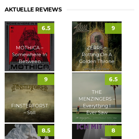
AKTUELLE REVIEWS
6.5
9
MOTHICA –
ZERRE –
Somewhere In
Rotting On A
Between
Golden Throne
9
6.5
THE
MENZINGERS –
FINSTERFORST
Everything I
– Still
Ever Saw
8.5
8