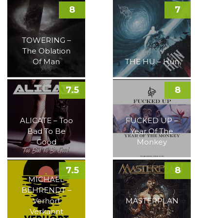
8
7
TOWERING –
The Oblation
Of Man
THE HU – Hun
7.5
8
ALICATE – Too
FUCKED UP –
Bad To Be
Year Of The
Good
Monkey
7.5
8
MICHAEL
BEHRENDT –
Verhört
MASTERPLAN
Verkannt
–