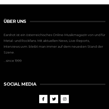
ÜBER UNS
Earshot ist ein österreichisches Online-Musikmagazin von und für
Metal- und Rockfans. Mit aktuellen News, Live-Reports,
Interviews uvm. bleibt man immer auf dem neuesten Stand der
Szene.
…since 1999
SOCIAL MEDIA