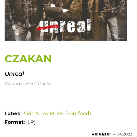
CZAKAN
Unreal
(Melodic Hard Rock)
Label:
Pride & Joy Music (Soulfood)
Format:
(LP)
Release:
14.04.2023