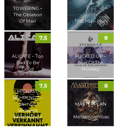
TOWERING –
The Oblation
Of Man
THE HU – Hun
7.5
8
ALICATE – Too
FUCKED UP –
Bad To Be
Year Of The
Good
Monkey
7.5
8
MICHAEL
BEHRENDT –
Verhört
MASTERPLAN
Verkannt
–
Vereinnahmt
Metalmorphosis