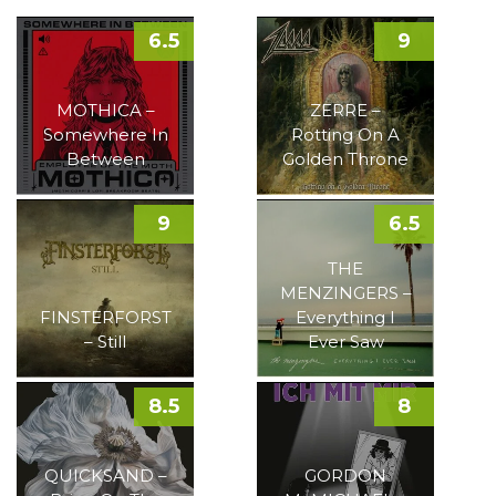
6.5
9
MOTHICA –
ZERRE –
Somewhere In
Rotting On A
Between
Golden Throne
9
6.5
THE
MENZINGERS –
FINSTERFORST
Everything I
– Still
Ever Saw
8.5
8
QUICKSAND –
GORDON