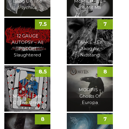
Bring On The
McMICHAEL –
Psychics
Ich Mit Mir
7.5
7
12 GAUGE
AUTOPSY – All
TAAKE – En
Pigs Get
Skog Av
Slaughtered
Nidstang
8.5
8
MORTIIS –
NOI!SE – Fate
Ghosts Of
Of The Union
Europa
8
7