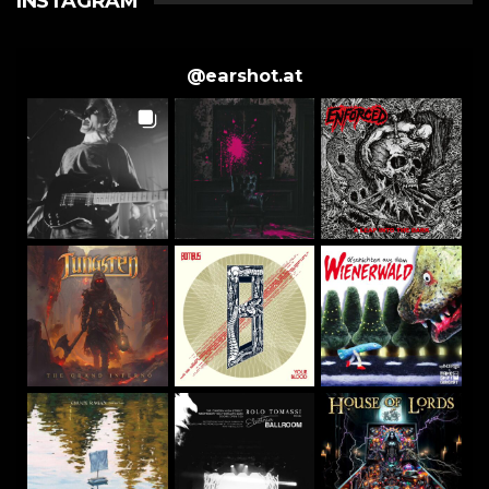
INSTAGRAM
@
earshot.at