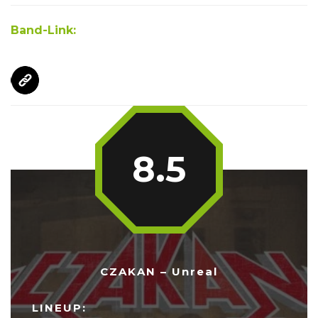
Band-Link:
8.5
CZAKAN – Unreal
LINEUP: