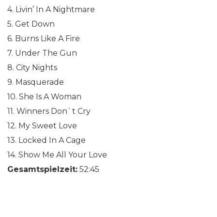
4. Livin’ In A Nightmare
5. Get Down
6. Burns Like A Fire
7. Under The Gun
8. City Nights
9. Masquerade
10. She Is A Woman
11. Winners Don`t Cry
12. My Sweet Love
13. Locked In A Cage
14. Show Me All Your Love
Gesamtspielzeit:
52:45