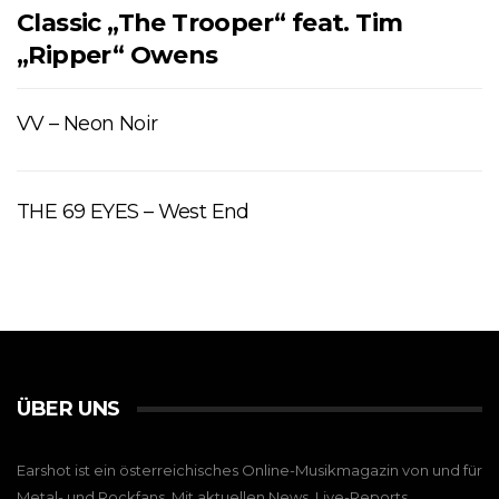
Classic „The Trooper“ feat. Tim
„Ripper“ Owens
​VV – Neon Noir
THE 69 EYES – West End
ÜBER UNS
Earshot ist ein österreichisches Online-Musikmagazin von und für
Metal- und Rockfans. Mit aktuellen News, Live-Reports,