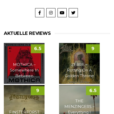
AKTUELLE REVIEWS
6.5
9
MOTHICA –
ZERRE –
Somewhere In
Rotting On A
Between
Golden Throne
9
6.5
THE
MENZINGERS –
FINSTERFORST
Everything I