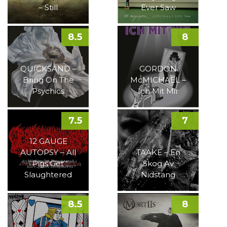
– Still
Ever Saw
8.5
8
QUICKSAND –
GORDON
Bring On The
McMICHAEL –
Psychics
Ich Mit Mir
7.5
7
12 GAUGE
AUTOPSY – All
TAAKE – En
Pigs Get
Skog Av
Slaughtered
Nidstang
8.5
8