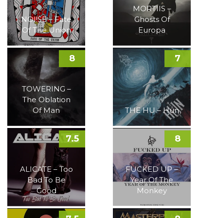
MORTIIS –
NOI!SE – Fate
Ghosts Of
Of The Union
Europa
8
7
TOWERING –
The Oblation
Of Man
THE HU – Hun
7.5
8
ALICATE – Too
FUCKED UP –
Bad To Be
Year Of The
Good
Monkey