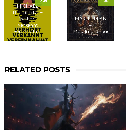
7.5
8
MICHAEL
BEHRENDT –
Verhört
MASTERPLAN
Verkannt
–
Vereinnahmt
Metalmorphosis
RELATED POSTS