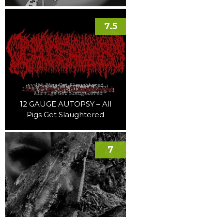
7.5
12 GAUGE AUTOPSY – All
Pigs Get Slaughtered
7