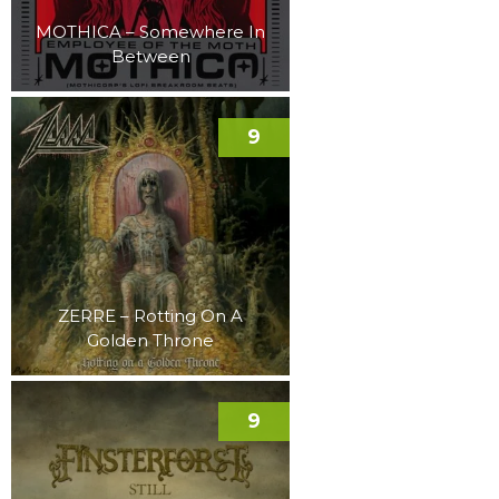
MOTHICA – Somewhere In
Between
9
ZERRE – Rotting On A
Golden Throne
9