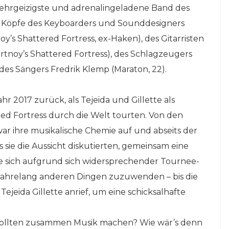
, ehrgeizigste und adrenalingeladene Band des
en Köpfe des Keyboarders und Sounddesigners
y’s Shattered Fortress, ex-Haken), des Gitarristen
ortnoy’s Shattered Fortress), des Schlagzeugers
es Sängers Fredrik Klemp (Maraton, 22).
 2017 zurück, als Tejeida und Gillette als
ed Fortress durch die Welt tourten. Von den
war ihre musikalische Chemie auf und abseits der
 sie die Aussicht diskutierten, gemeinsam eine
e sich aufgrund sich widersprechender Tournee-
jahrelang anderen Dingen zuzuwenden – bis die
ejeida Gillette anrief, um eine schicksalhafte
r sollten zusammen Musik machen? Wie wär’s denn