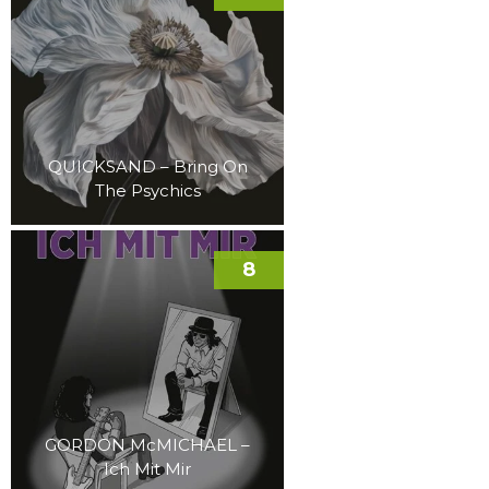
QUICKSAND – Bring On
The Psychics
8
GORDON McMICHAEL –
Ich Mit Mir