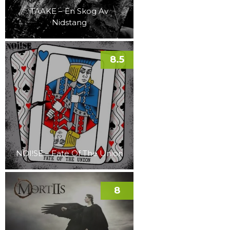
TAAKE – En Skog Av
Nidstang
8.5
NOI!SE – Fate Of The Union
8