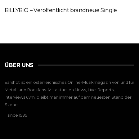
BILLYBIO – Veröffentlicht brandneue Single
ÜBER UNS
Earshot ist ein österreichisches Online-Musikmagazin von und für
Metal- und Rockfans. Mit aktuellen News, Live-Reports,
Interviews uvm. bleibt man immer auf dem neuesten Stand der
Szene.
…since 1999