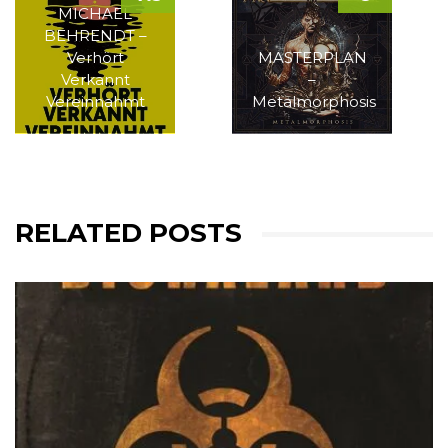
MICHAEL
BEHRENDT –
Verhört
MASTERPLAN
Verkannt
–
Vereinnahmt
Metalmorphosis
RELATED POSTS