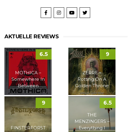
AKTUELLE REVIEWS
6.5
9
MOTHICA –
ZERRE –
Somewhere In
Rotting On A
Between
Golden Throne
9
6.5
THE
MENZINGERS –
FINSTERFORST
Everything I