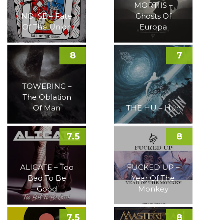
MORTIIS –
NOI!SE – Fate
Ghosts Of
Of The Union
Europa
8
7
TOWERING –
The Oblation
Of Man
THE HU – Hun
7.5
8
ALICATE – Too
FUCKED UP –
Bad To Be
Year Of The
Good
Monkey
7.5
8