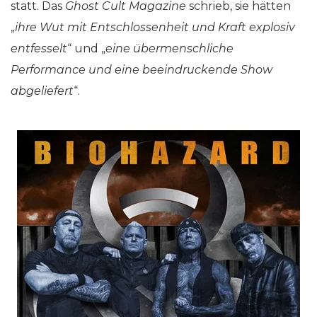
statt. Das
Ghost Cult Magazine
schrieb, sie hätten
„
ihre Wut mit Entschlossenheit und Kraft explosiv
entfesselt
“ und „
eine übermenschliche
Performance und eine beeindruckende Show
abgeliefert
“.