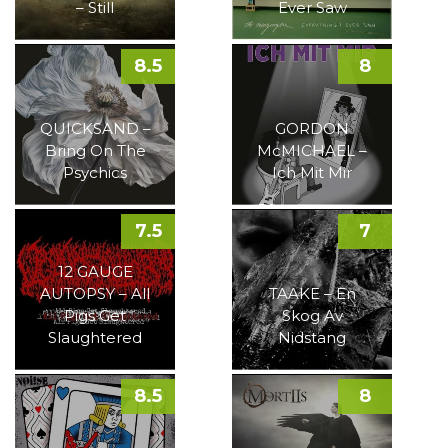
– Still
Ever Saw
8.5
8
QUICKSAND –
GORDON
Bring On The
McMICHAEL –
Psychics
Ich Mit Mir
7.5
7
12 GAUGE
AUTOPSY – All
TAAKE – En
Pigs Get
Skog Av
Slaughtered
Nidstang
8.5
8