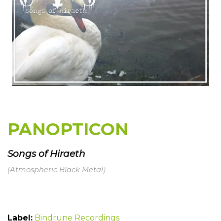
PANOPTICON
Songs of Hiraeth
(Atmospheric Black Metal)
Label:
Bindrune Recordings