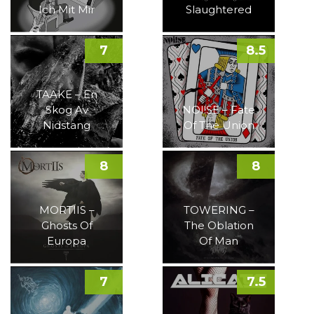
Ich Mit Mir
Slaughtered
7
8.5
TAAKE – En
Skog Av
NOI!SE – Fate
Nidstang
Of The Union
8
8
MORTIIS –
TOWERING –
Ghosts Of
The Oblation
Europa
Of Man
7
7.5