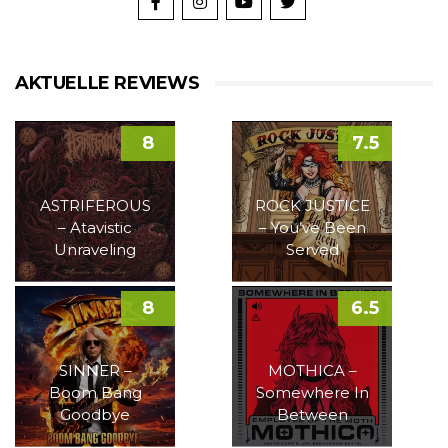
AKTUELLE REVIEWS
8
7.5
ASTRIFEROUS
ROCK JUSTICE
– Atavistic
– You’ve Been
Unraveling
Served
8
6.5
SINNER –
MOTHICA –
Boom Bang
Somewhere In
Goodbye
Between