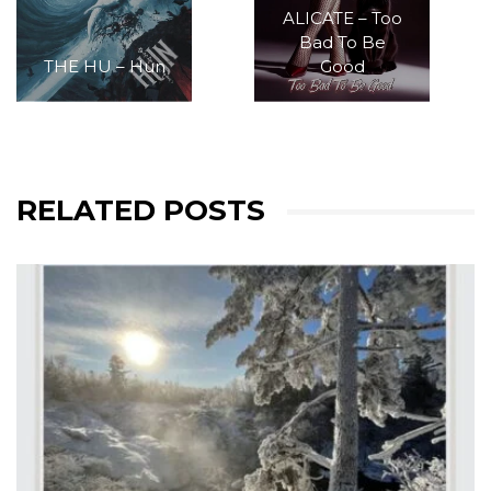
ALICATE – Too
Bad To Be
THE HU – Hun
Good
RELATED POSTS