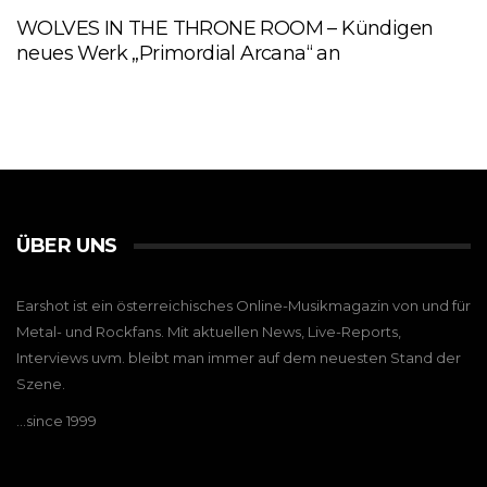
WOLVES IN THE THRONE ROOM – Kündigen
neues Werk „Primordial Arcana“ an
ÜBER UNS
Earshot ist ein österreichisches Online-Musikmagazin von und für
Metal- und Rockfans. Mit aktuellen News, Live-Reports,
Interviews uvm. bleibt man immer auf dem neuesten Stand der
Szene.
…since 1999