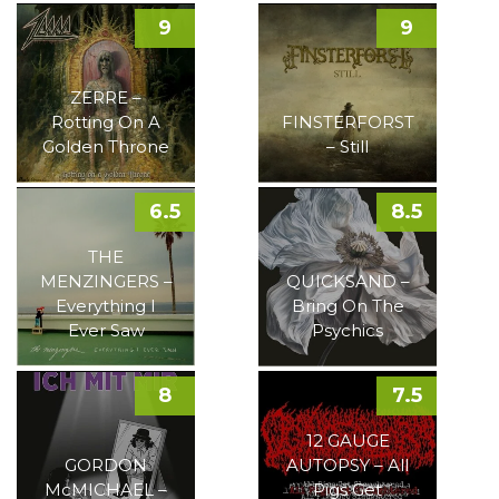
9
9
ZERRE –
Rotting On A
FINSTERFORST
Golden Throne
– Still
6.5
8.5
THE
MENZINGERS –
QUICKSAND –
Everything I
Bring On The
Ever Saw
Psychics
8
7.5
12 GAUGE
GORDON
AUTOPSY – All
McMICHAEL –
Pigs Get