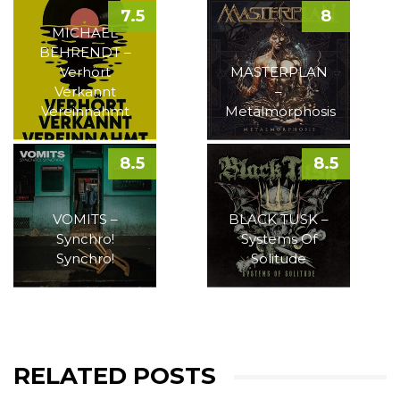
7.5
8
MICHAEL
BEHRENDT –
Verhört
MASTERPLAN
Verkannt
–
Vereinnahmt
Metalmorphosis
8.5
8.5
VOMITS –
BLACK TUSK –
Synchro!
Systems Of
Synchro!
Solitude
RELATED POSTS