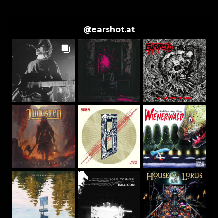
@
earshot.at