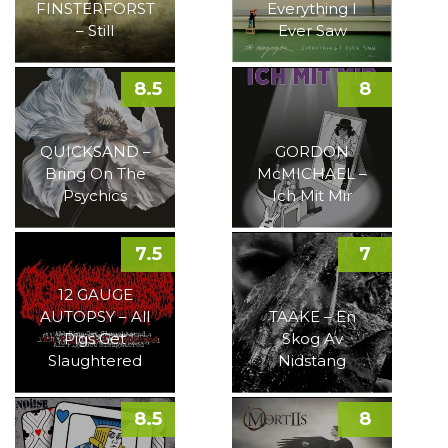
FINSTERFORST
Everything I
– Still
Ever Saw
8.5
8
QUICKSAND –
GORDON
Bring On The
McMICHAEL –
Psychics
Ich Mit Mir
7.5
7
12 GAUGE
AUTOPSY – All
TAAKE – En
Pigs Get
Skog Av
Slaughtered
Nidstang
8.5
8