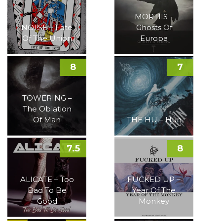
MORTIIS –
NOI!SE – Fate
Ghosts Of
Of The Union
Europa
8
7
TOWERING –
The Oblation
Of Man
THE HU – Hun
7.5
8
ALICATE – Too
FUCKED UP –
Bad To Be
Year Of The
Good
Monkey