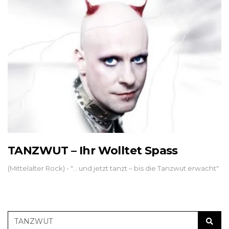
TANZWUT – Ihr Wolltet Spass
(Mittelalter Rock) - "... und jetzt tanzt – bis die Tanzwut erwacht"