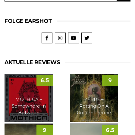
FOLGE EARSHOT
AKTUELLE REVIEWS
6.5
9
MOTHICA –
ZERRE –
Somewhere In
Rotting On A
Between
Golden Throne
9
6.5