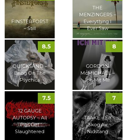
THE
MENZINGERS –
FINSTERFORST
Everything I
– Still
Ever Saw
8.5
8
QUICKSAND –
GORDON
Bring On The
McMICHAEL –
Psychics
Ich Mit Mir
7.5
7
12 GAUGE
AUTOPSY – All
TAAKE – En
Pigs Get
Skog Av
Slaughtered
Nidstang