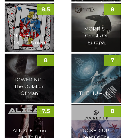
8.5
8
MORTIIS –
NOI!SE – Fate
Ghosts Of
Of The Union
Europa
8
7
TOWERING –
The Oblation
Of Man
THE HU – Hun
7.5
8
ALICATE – Too
FUCKED UP –
Bad To Be
Year Of The