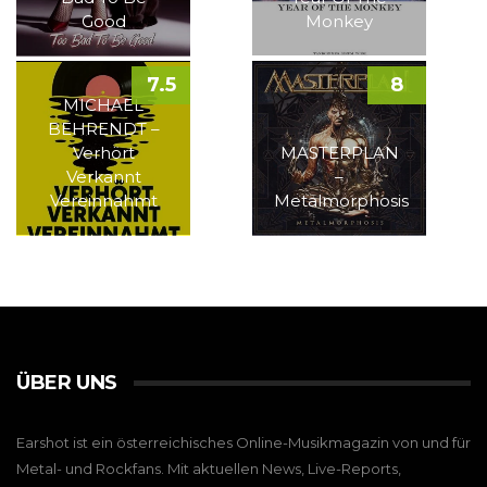
Good
Monkey
7.5
8
MICHAEL
BEHRENDT –
Verhört
MASTERPLAN
Verkannt
–
Vereinnahmt
Metalmorphosis
ÜBER UNS
Earshot ist ein österreichisches Online-Musikmagazin von und für
Metal- und Rockfans. Mit aktuellen News, Live-Reports,