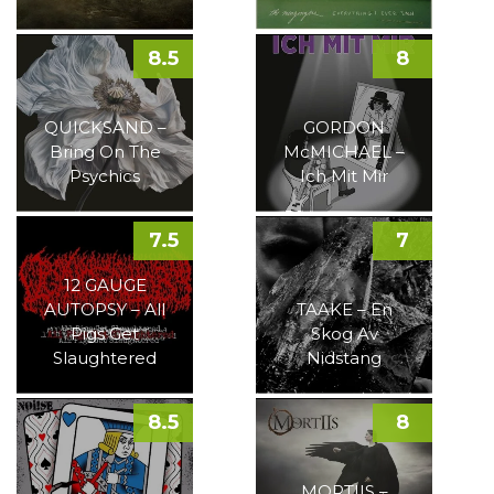
8.5
8
QUICKSAND –
GORDON
Bring On The
McMICHAEL –
Psychics
Ich Mit Mir
7.5
7
12 GAUGE
AUTOPSY – All
TAAKE – En
Pigs Get
Skog Av
Slaughtered
Nidstang
8.5
8
MORTIIS –