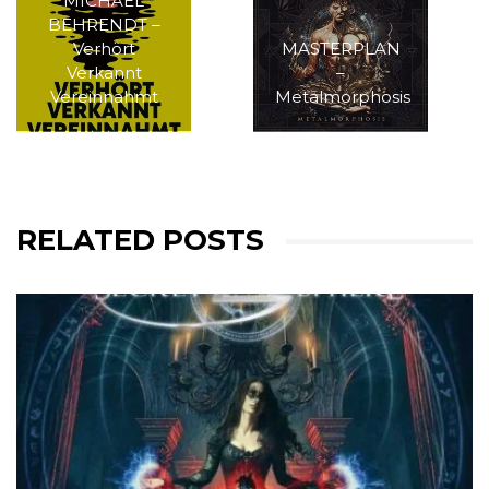
MICHAEL
BEHRENDT –
Verhört
MASTERPLAN
Verkannt
–
Vereinnahmt
Metalmorphosis
RELATED POSTS