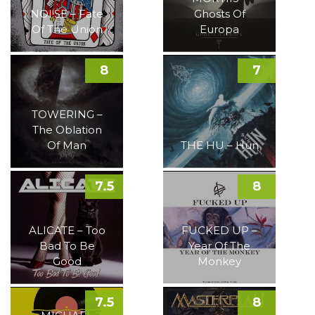
NOI!SE – Fate
Ghosts Of
Of The Union
Europa
8
7
TOWERING –
The Oblation
Of Man
THE HU – Hun
7.5
8
ALICATE – Too
FUCKED UP –
Bad To Be
Year Of The
Good
Monkey
7.5
8