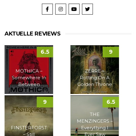
AKTUELLE REVIEWS
6.5
9
MOTHICA –
ZERRE –
Somewhere In
Rotting On A
Between
Golden Throne
9
6.5
THE
MENZINGERS –
FINSTERFORST
Everything I
– Still
Ever Saw