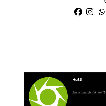
S
Hutti
Ehemaliger Redakteur (