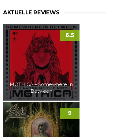
AKTUELLE REVIEWS
6.5
MOTHICA – Somewhere In
Between
9