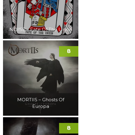
NOI!SE – Fate Of The Union
8
MORTIIS – Ghosts Of
Europa
8