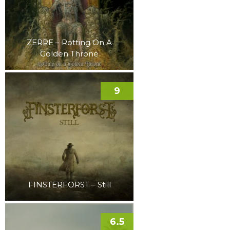
ZERRE – Rotting On A
Golden Throne
9
FINSTERFORST – Still
6.5