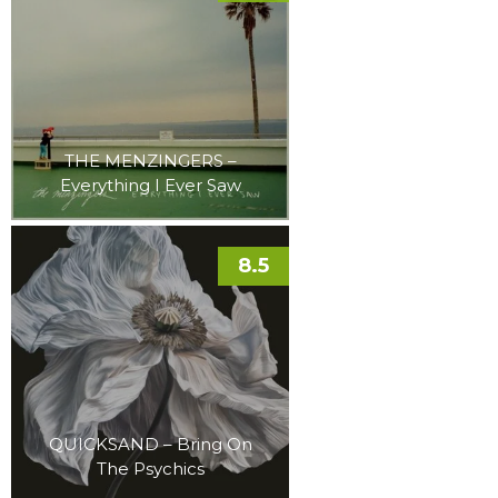
THE MENZINGERS –
Everything I Ever Saw
8.5
QUICKSAND – Bring On
The Psychics