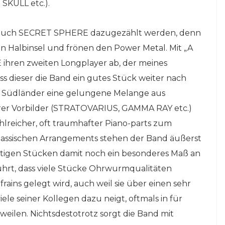
SKULL etc.).
 auch SECRET SPHERE dazugezählt werden, denn
n Halbinsel und frönen den Power Metal. Mit „A
ihren zweiten Longplayer ab, der meines
ass dieser die Band ein gutes Stück weiter nach
die Südländer eine gelungene Melange aus
hrer Vorbilder (STRATOVARIUS, GAMMA RAY etc.)
hlreicher, oft traumhafter Piano-parts zum
klassischen Arrangements stehen der Band äußerst
lastigen Stücken damit noch ein besonderes Maß an
hrt, dass viele Stücke Ohrwurmqualitäten
ains gelegt wird, auch weil sie über einen sehr
iele seiner Kollegen dazu neigt, oftmals in für
ilen. Nichtsdestotrotz sorgt die Band mit