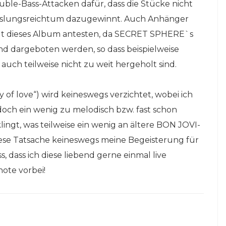
uble-Bass-Attacken dafür, dass die Stücke nicht
chslungsreichtum dazugewinnt. Auch Anhänger
ngt dieses Album antesten, da SECRET SPHERE`s
nd dargeboten werden, so dass beispielweise
ch teilweise nicht zu weit hergeholt sind.
 of love“) wird keineswegs verzichtet, wobei ich
s doch ein wenig zu melodisch bzw. fast schon
klingt, was teilweise ein wenig an ältere BON JOVI-
ese Tatsache keineswegs meine Begeisterung für
, dass ich diese liebend gerne einmal live
ote vorbei!