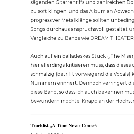
sägenden Gitarrenriffs und zahlreichen Do
zu soft klingen, und das Album an Abwe
progressiver Metalklänge sollten unbedi
Songs durchaus anspruchsvoll gestaltet u
Vergleiche zu Bands wie DREAM THEATER au
Auch auf ein balladeskes Stück („The Misery
hier allerdings kritisieren muss, dass diese
schmalzig (betrifft vorwiegend die Vocals) 
Nummern erinnert. Dennoch verringert di
diese Band, so dass ich auch bekennen muss
bewundern möchte. Knapp an der Höchstn
Tracklist „A Time Never Come“: