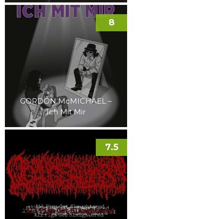
8
GORDON McMICHAEL –
Ich Mit Mir
7.5