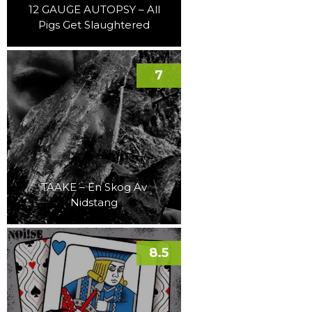
12 GAUGE AUTOPSY – All
Pigs Get Slaughtered
7
TAAKE – En Skog Av
Nidstang
8.5