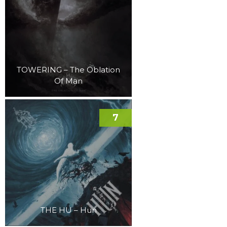
TOWERING – The Oblation
Of Man
7
THE HU – Hun