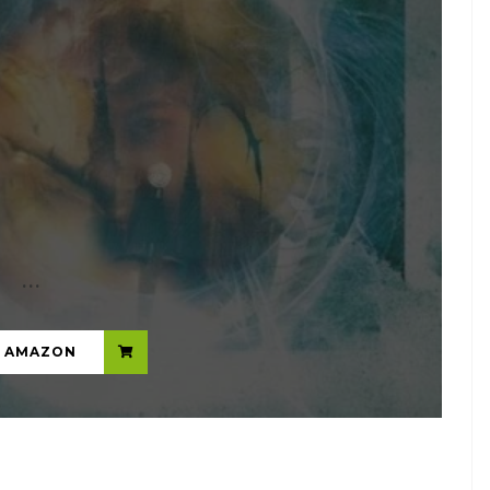
...
N AMAZON