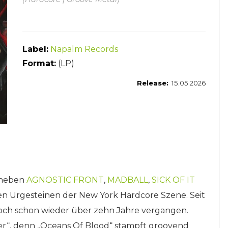
Label:
Napalm Records
Format:
(LP)
Release:
15.05.2026
 neben
AGNOSTIC FRONT
,
MADBALL
,
SICK OF IT
en Urgesteinen der New York Hardcore Szene. Seit
doch schon wieder über zehn Jahre vergangen.
er“, denn „Oceans Of Blood“ stampft groovend