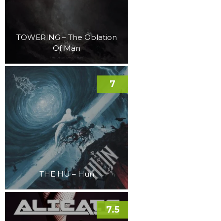
TOWERING – The Oblation
Of Man
7
THE HU – Hun
7.5