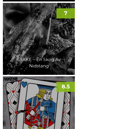
7
TAAKE – En Skog Av
Nidstang
8.5