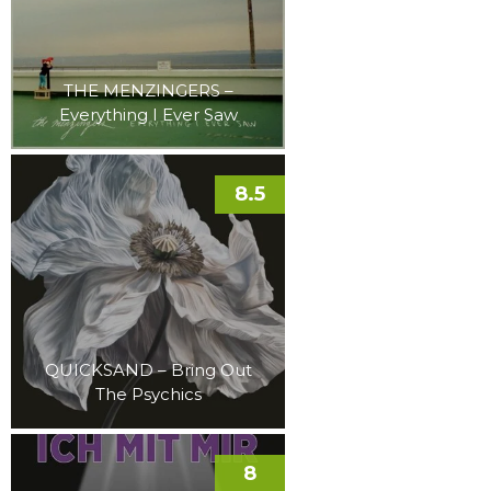
THE MENZINGERS –
Everything I Ever Saw
8.5
QUICKSAND – Bring Out
The Psychics
8