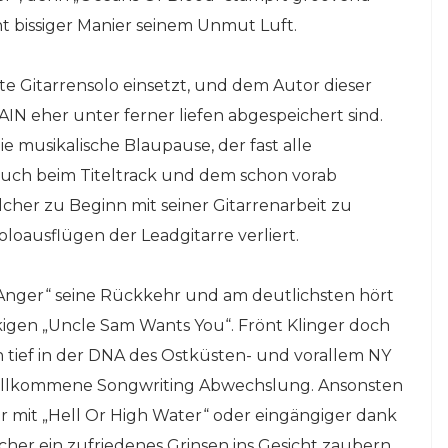
t bissiger Manier seinem Unmut Luft.
te Gitarrensolo einsetzt, und dem Autor dieser
N eher unter ferner liefen abgespeichert sind.
 musikalische Blaupause, der fast alle
auch beim Titeltrack und dem schon vorab
lcher zu Beginn mit seiner Gitarrenarbeit zu
oloausflügen der Leadgitarre verliert.
ld Anger“ seine Rückkehr und am deutlichsten hört
gen „Uncle Sam Wants You“. Frönt Klinger doch
h tief in der DNA des Ostküsten- und vorallem NY
 willkommene Songwriting Abwechslung. Ansonsten
er mit „Hell Or High Water“ oder eingängiger dank
cher ein zufriedenes Grinsen ins Gesicht zaubern