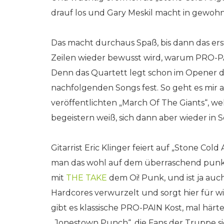
drauf los und Gary Meskil macht in gewohn
Das macht durchaus Spaß, bis dann das ers
Zeilen wieder bewusst wird, warum PRO-PAI
Denn das Quartett legt schon im Opener die
nachfolgenden Songs fest. So geht es mir 
veröffentlichten „March Of The Giants“, we
begeistern weiß, sich dann aber wieder in S
Gitarrist Eric Klinger feiert auf „Stone Co
man das wohl auf dem überraschend punki
mit
THE TAKE
dem Oi! Punk, und ist ja auc
Hardcores verwurzelt und sorgt hier für
gibt es klassische PRO-PAIN Kost, mal härt
„Jonestown Punch“, die Fans der Truppe si