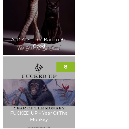
ALICATE – Too Bad To Be
Good
8
FUCKED UP – Year Of The
Monkey