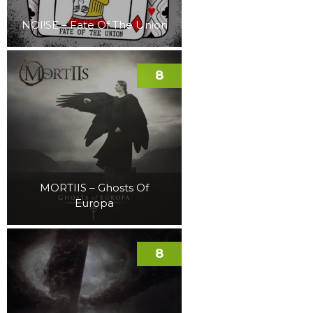
NOI!SE – Fate Of The Union
8
MORTIIS – Ghosts Of
Europa
8