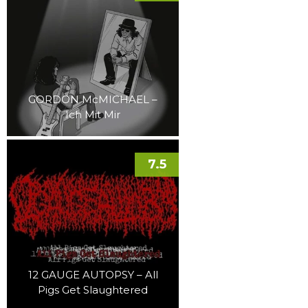
GORDON McMICHAEL –
Ich Mit Mir
7.5
12 GAUGE AUTOPSY – All
Pigs Get Slaughtered