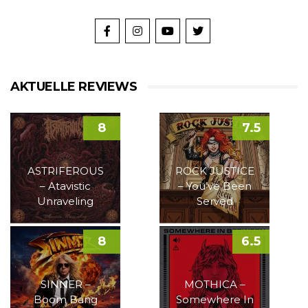
AKTUELLE REVIEWS
8
7.5
ASTRIFEROUS
ROCK JUSTICE
– Atavistic
– You’ve Been
Unraveling
Served
8
6.5
SINNER –
MOTHICA –
Boom Bang
Somewhere In