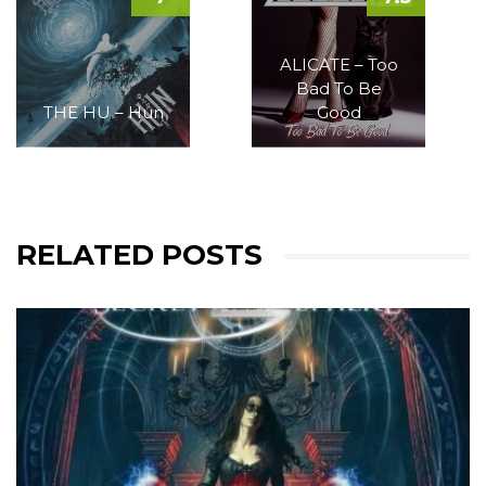
ALICATE – Too
Bad To Be
THE HU – Hun
Good
RELATED POSTS