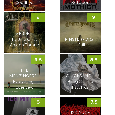
Goodbye
Between
9
9
ZERRE –
Rotting On A
FINSTERFORST
Golden Throne
– Still
6.5
8.5
THE
MENZINGERS –
QUICKSAND –
Everything I
Bring On The
Ever Saw
Psychics
8
7.5
12 GAUGE