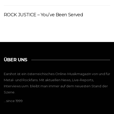
ROCK JUSTICE – You’ve Been Served
ÜBER UNS
Earshot ist ein österreichisches Online-Musikmagazin von und für
Metal- und Rockfans. Mit aktuellen News, Live-Reports,
Interviews uvm. bleibt man immer auf dem neuesten Stand der
Szene.
…since 1999