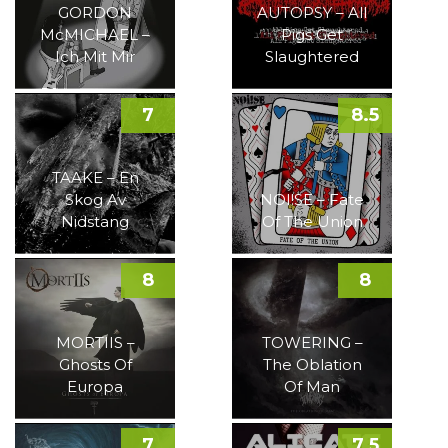
GORDON
AUTOPSY – All
McMICHAEL –
Pigs Get
Ich Mit Mir
Slaughtered
7
8.5
TAAKE – En
Skog Av
NOI!SE – Fate
Nidstang
Of The Union
8
8
MORTIIS –
TOWERING –
Ghosts Of
The Oblation
Europa
Of Man
7
7.5