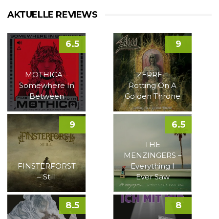
AKTUELLE REVIEWS
6.5
9
MOTHICA –
ZERRE –
Somewhere In
Rotting On A
Between
Golden Throne
9
6.5
THE
MENZINGERS –
FINSTERFORST
Everything I
– Still
Ever Saw
8.5
8