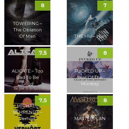
8
7
TOWERING –
The Oblation
Of Man
THE HU – Hun
7.5
8
ALICATE – Too
FUCKED UP –
Bad To Be
Year Of The
Good
Monkey
7.5
8
MICHAEL
BEHRENDT –
Verhört
MASTERPLAN
Verkannt
–