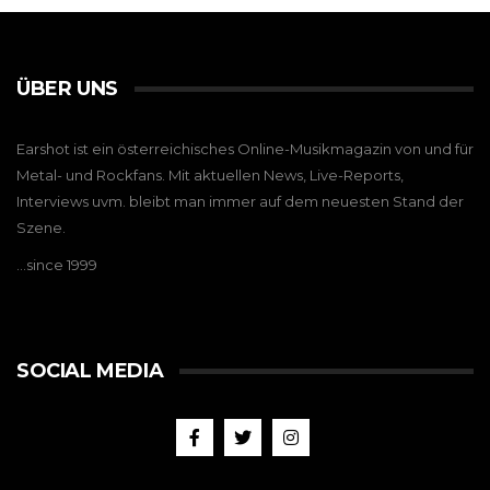
ÜBER UNS
Earshot ist ein österreichisches Online-Musikmagazin von und für
Metal- und Rockfans. Mit aktuellen News, Live-Reports,
Interviews uvm. bleibt man immer auf dem neuesten Stand der
Szene.
…since 1999
SOCIAL MEDIA