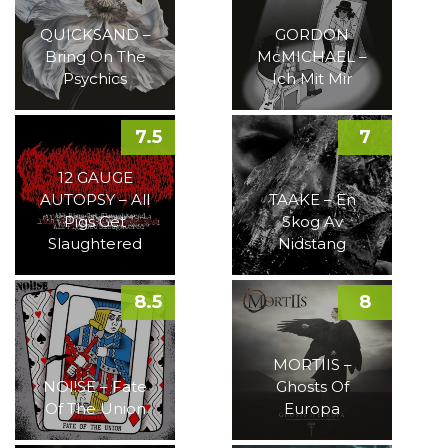
QUICKSAND –
GORDON
Bring On The
McMICHAEL –
Psychics
Ich Mit Mir
7.5
7
12 GAUGE
AUTOPSY – All
TAAKE – En
Pigs Get
Skog Av
Slaughtered
Nidstang
8.5
8
MORTIIS –
NOI!SE – Fate
Ghosts Of
Of The Union
Europa