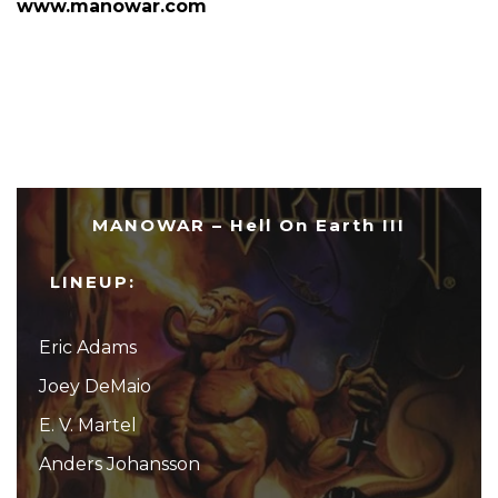
www.manowar.com
MANOWAR – Hell On Earth III
LINEUP:
Eric Adams
Joey DeMaio
E. V. Martel
Anders Johansson