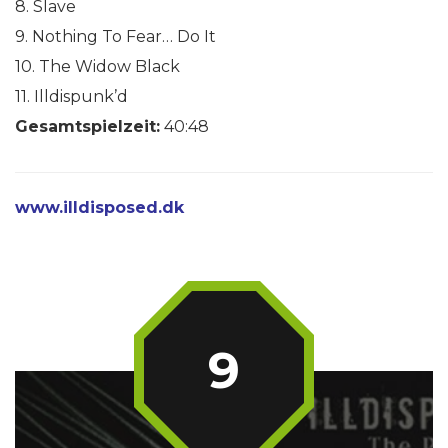
8. Slave
9. Nothing To Fear… Do It
10. The Widow Black
11. Illdispunk’d
Gesamtspielzeit:
40:48
www.illdisposed.dk
9