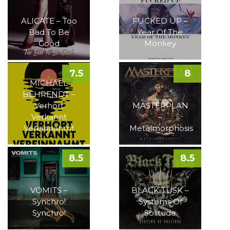
ALICATE – Too
FUCKED UP –
Bad To Be
Year Of The
Good
Monkey
7.5
8
MICHAEL
BEHRENDT –
Verhört
MASTERPLAN
Verkannt
–
Vereinnahmt
Metalmorphosis
8.5
8.5
VOMITS –
BLACK TUSK –
Synchro!
Systems Of
Synchro!
Solitude