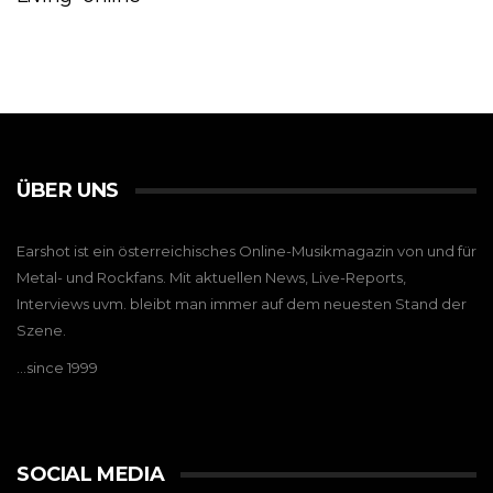
ÜBER UNS
Earshot ist ein österreichisches Online-Musikmagazin von und für
Metal- und Rockfans. Mit aktuellen News, Live-Reports,
Interviews uvm. bleibt man immer auf dem neuesten Stand der
Szene.
…since 1999
SOCIAL MEDIA