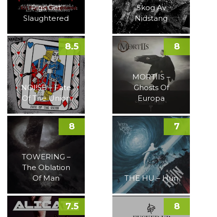
Pigs Get
Skog Av
Slaughtered
Nidstang
8.5
8
MORTIIS –
NOI!SE – Fate
Ghosts Of
Of The Union
Europa
8
7
TOWERING –
The Oblation
Of Man
THE HU – Hun
7.5
8