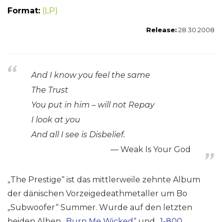
Format:
(LP)
Release:
28.30.2008
And I know you feel the same
The Trust
You put in him – will not Repay
I look at you
And all I see is Disbelief.
Weak Is Your God
„The Prestige“ ist das mittlerweile zehnte Album
der dänischen Vorzeigedeathmetaller um Bo
„Subwoofer“ Summer. Wurde auf den letzten
beiden Alben
„Burn Me Wicked“
und
„1-800