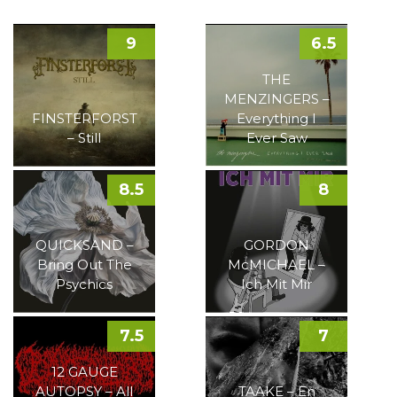
9
6.5
THE
MENZINGERS –
FINSTERFORST
Everything I
– Still
Ever Saw
8.5
8
QUICKSAND –
GORDON
Bring Out The
McMICHAEL –
Psychics
Ich Mit Mir
7.5
7
12 GAUGE
AUTOPSY – All
TAAKE – En