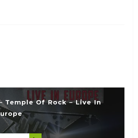
m
Temple Of Rock – Live In
urope
...