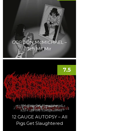
GORDON McMICHAEL –
Ich Mit Mir
7.5
12 GAUGE AUTOPSY – All
Pigs Get Slaughtered