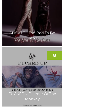
ALICATE – Too Bad To Be
Good
8
FUCKED UP – Year Of The
Monkey