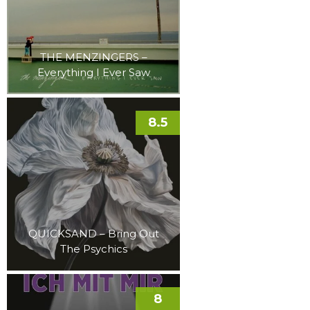
THE MENZINGERS –
Everything I Ever Saw
8.5
QUICKSAND – Bring Out
The Psychics
8