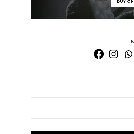
BUY O
S