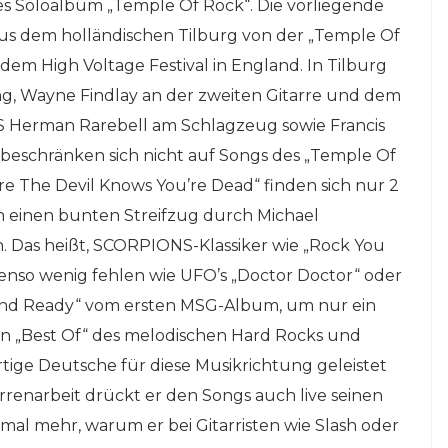
tes Soloalbum „Temple Of Rock“. Die vorliegende
s dem holländischen Tilburg von der „Temple Of
 dem High Voltage Festival in England. In Tilburg
g, Wayne Findlay an der zweiten Gitarre und dem
 Herman Rarebell am Schlagzeug sowie Francis
beschränken sich nicht auf Songs des „Temple Of
e The Devil Knows You’re Dead“ finden sich nur 2
en einen bunten Streifzug durch Michael
n. Das heißt, SCORPIONS-Klassiker wie „Rock You
benso wenig fehlen wie UFO’s „Doctor Doctor“ oder
nd Ready“ vom ersten MSG-Album, um nur ein
ein „Best Of“ des melodischen Hard Rocks und
tige Deutsche für diese Musikrichtung geleistet
arrenarbeit drückt er den Songs auch live seinen
al mehr, warum er bei Gitarristen wie Slash oder