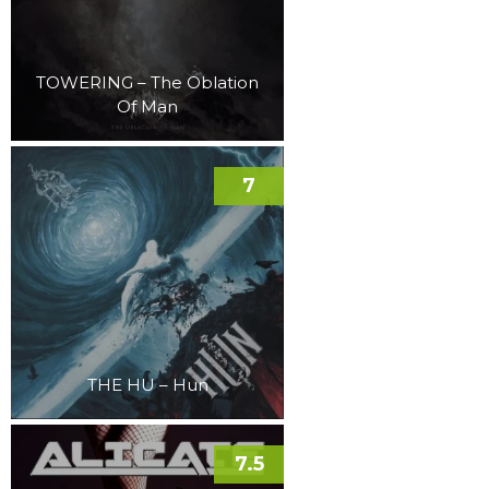
TOWERING – The Oblation
Of Man
7
THE HU – Hun
7.5