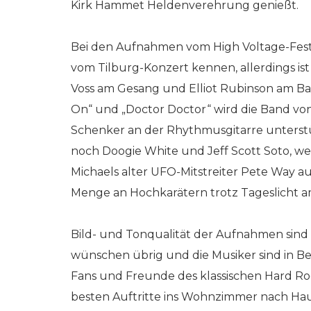
Kirk Hammet Heldenverehrung genießt.
Bei den Aufnahmen vom High Voltage-Festiv
vom Tilburg-Konzert kennen, allerdings is
Voss am Gesang und Elliot Rubinson am Bas
On“ und „Doctor Doctor“ wird die Band vo
Schenker an der Rhythmusgitarre unterstü
noch Doogie White und Jeff Scott Soto, w
Michaels alter UFO-Mitstreiter Pete Way 
Menge an Hochkarätern trotz Tageslicht am
Bild- und Tonqualität der Aufnahmen sind 
wünschen übrig und die Musiker sind in B
Fans und Freunde des klassischen Hard Rock
besten Auftritte ins Wohnzimmer nach Hau