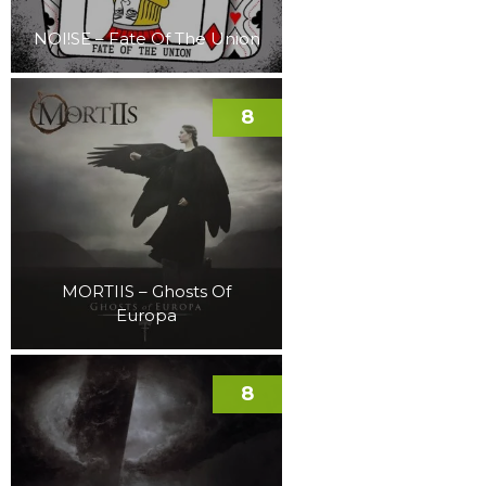
NOI!SE – Fate Of The Union
8
MORTIIS – Ghosts Of
Europa
8