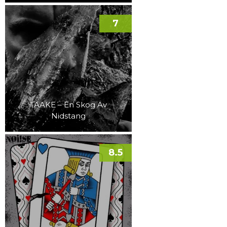
7
TAAKE – En Skog Av
Nidstang
8.5