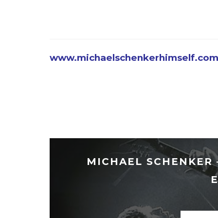
www.michaelschenkerhimself.co
MICHAEL SCHENKER – 
E