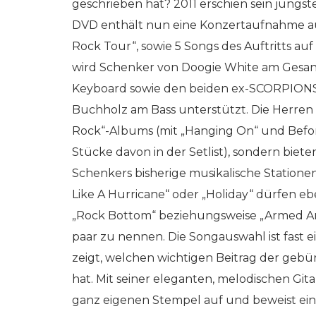
geschrieben hat? 2011 erschien sein jüngs
DVD enthält nun eine Konzertaufnahme au
Rock Tour“, sowie 5 Songs des Auftritts auf
wird Schenker von Doogie White am Gesan
Keyboard sowie den beiden ex-SCORPIONS
Buchholz am Bass unterstützt. Die Herren 
Rock“-Albums (mit „Hanging On“ und Befor
Stücke davon in der Setlist), sondern biet
Schenkers bisherige musikalische Statione
Like A Hurricane“ oder „Holiday“ dürfen e
„Rock Bottom“ beziehungsweise „Armed A
paar zu nennen. Die Songauswahl ist fast 
zeigt, welchen wichtigen Beitrag der gebür
hat. Mit seiner eleganten, melodischen Git
ganz eigenen Stempel auf und beweist einm