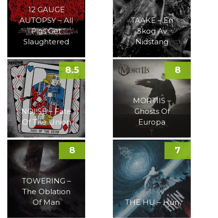
12 GAUGE
AUTOPSY – All
TAAKE – En
Pigs Get
Skog Av
Slaughtered
Nidstang
8.5
8
MORTIIS –
NOI!SE – Fate
Ghosts Of
Of The Union
Europa
8
7
TOWERING –
The Oblation
Of Man
THE HU – Hun