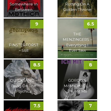
Somewhere In
Rotting On A
Between
Golden Throne
9
6.5
THE
MENZINGERS –
FINSTERFORST
Everything I
– Still
Ever Saw
8.5
8
QUICKSAND –
GORDON
Bring On The
McMICHAEL –
Psychics
Ich Mit Mir
7.5
7