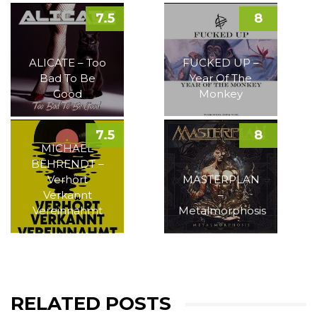
7.5
8
ALICATE – Too
FUCKED UP –
Bad To Be
Year Of The
Good
Monkey
7.5
8
MICHAEL
BEHRENDT –
Verhört
MASTERPLAN
Verkannt
–
Vereinnahmt
Metalmorphosis
RELATED POSTS