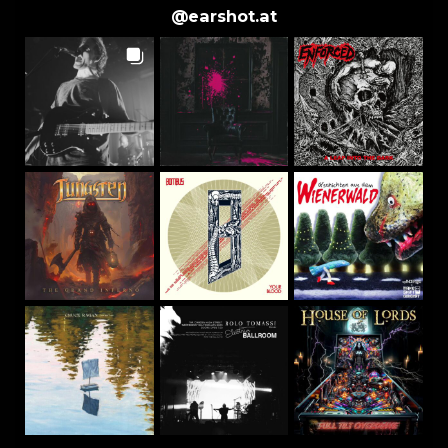
@
earshot.at