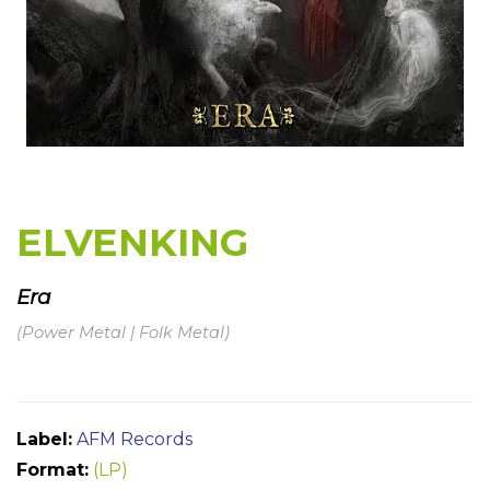
ELVENKING
Era
(Power Metal | Folk Metal)
Label:
AFM Records
Format:
(LP)