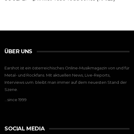
ÜBER UNS
Earshot ist ein österreichisches Online-Musikmagazin von und für
Metal- und Rockfans. Mit aktuellen News, Live-Reports,
Interviews uvm. bleibt man immer auf dem neuesten Stand der
Szene.
…since 1999
SOCIAL MEDIA