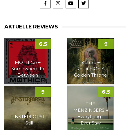
AKTUELLE REVIEWS
6.5
9
MOTHICA –
ZERRE –
Somewhere In
Rotting On A
Between
Golden Throne
9
6.5
THE
MENZINGERS –
FINSTERFORST
Everything I
– Still
Ever Saw