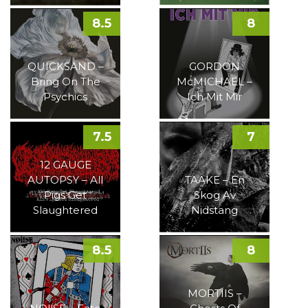
8.5
8
QUICKSAND –
GORDON
Bring On The
McMICHAEL –
Psychics
Ich Mit Mir
7.5
7
12 GAUGE
AUTOPSY – All
TAAKE – En
Pigs Get
Skog Av
Slaughtered
Nidstang
8.5
8
MORTIIS –