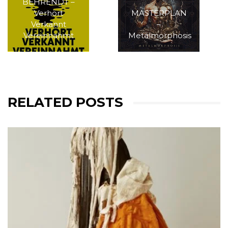
BEHRENDT –
Verhört
MASTERPLAN
Verkannt
–
Vereinnahmt
Metalmorphosis
RELATED POSTS