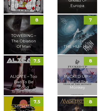
NOI!SE – Fate
Ghosts Of
Of The Union
Europa
8
7
TOWERING –
The Oblation
Of Man
THE HU – Hun
7.5
8
ALICATE – Too
FUCKED UP –
Bad To Be
Year Of The
Good
Monkey
7.5
8
MICHAEL