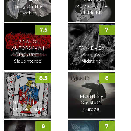
Bring On The
McMICHAEL –
Psychics
Ich Mit Mir
7.5
7
12 GAUGE
AUTOPSY – All
TAAKE – En
Pigs Get
Skog Av
Slaughtered
Nidstang
8.5
8
MORTIIS –
NOI!SE – Fate
Ghosts Of
Of The Union
Europa
8
7