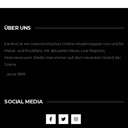
ÜBER UNS
Earshot ist ein österreichisches Online-Musikmagazin von und für
Metal- und Rockfans. Mit aktuellen News, Live-Reports,
Interviews uvm. bleibt man immer auf dem neuesten Stand der
Szene.
…since 1999
SOCIAL MEDIA