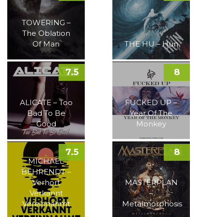
TOWERING –
The Oblation
Of Man
THE HU – Hun
7.5
8
ALICATE – Too
FUCKED UP –
Bad To Be
Year Of The
Good
Monkey
7.5
8
MICHAEL
BEHRENDT –
Verhört
MASTERPLAN
Verkannt
–
Vereinnahmt
Metalmorphosis