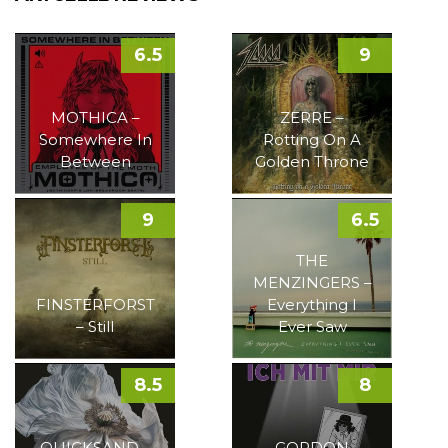
6.5
9
MOTHICA –
ZERRE –
Somewhere In
Rotting On A
Between
Golden Throne
9
6.5
THE
MENZINGERS –
FINSTERFORST
Everything I
– Still
Ever Saw
8.5
8
QUICKSAND –
GORDON