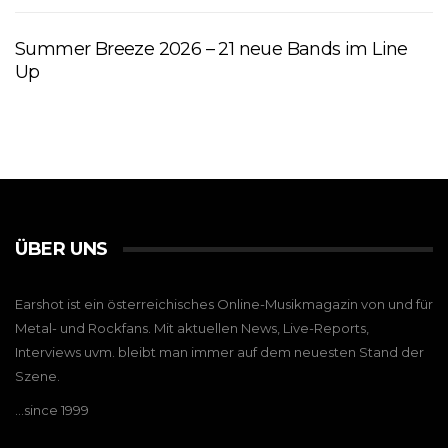
Summer Breeze 2026 – 21 neue Bands im Line
Up
ÜBER UNS
Earshot ist ein österreichisches Online-Musikmagazin von und für
Metal- und Rockfans. Mit aktuellen News, Live-Reports,
Interviews uvm. bleibt man immer auf dem neuesten Stand der
Szene.
…since 1999