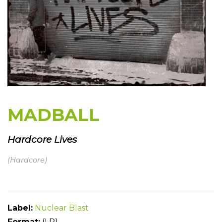
MADBALL
Hardcore Lives
(Hardcore)
Label:
Nuclear Blast
Format:
(LP)