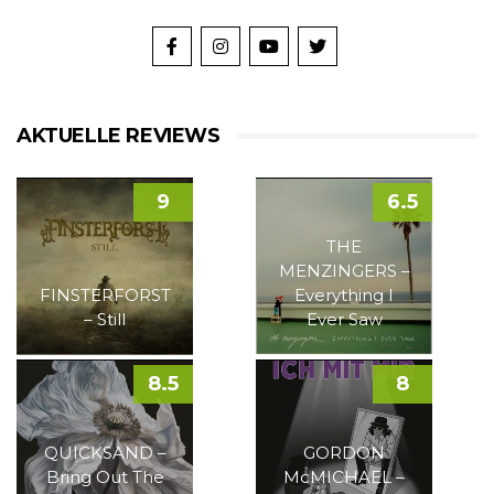
AKTUELLE REVIEWS
9
6.5
THE
MENZINGERS –
FINSTERFORST
Everything I
– Still
Ever Saw
8.5
8
QUICKSAND –
GORDON
Bring Out The
McMICHAEL –