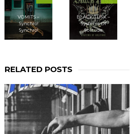
VOMITS –
BLACK TUSK –
Synchro!
Systems Of
Synchro!
Solitude
RELATED POSTS