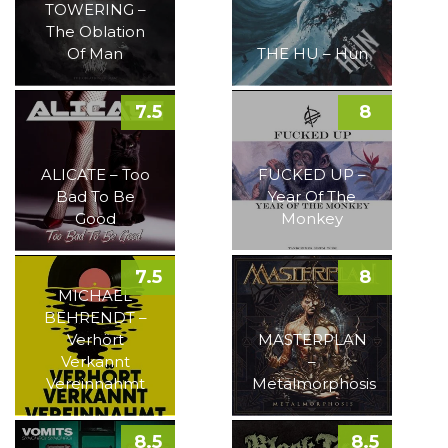
TOWERING –
The Oblation
Of Man
THE HU – Hun
7.5
8
ALICATE – Too
FUCKED UP –
Bad To Be
Year Of The
Good
Monkey
7.5
8
MICHAEL
BEHRENDT –
Verhört
MASTERPLAN
Verkannt
–
Vereinnahmt
Metalmorphosis
8.5
8.5