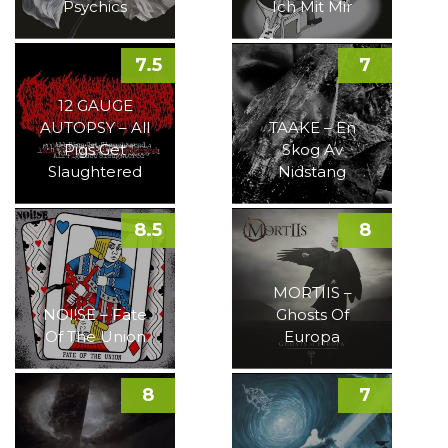
Psychics
Ich Mit Mir
7.5
7
12 GAUGE
AUTOPSY – All
TAAKE – En
Pigs Get
Skog Av
Slaughtered
Nidstang
8.5
8
MORTIIS –
NOI!SE – Fate
Ghosts Of
Of The Union
Europa
8
7