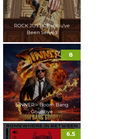
ROCK JUSTICE – You’ve
Been Served
8
SINNER – Boom Bang
Goodbye
6.5