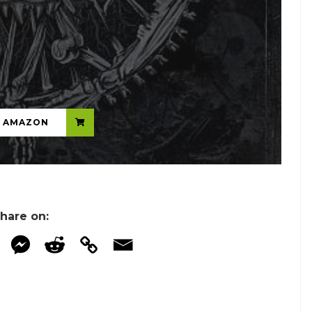
...
N AMAZON
hare on: