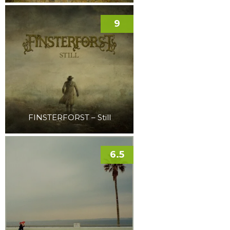
9
FINSTERFORST – Still
6.5