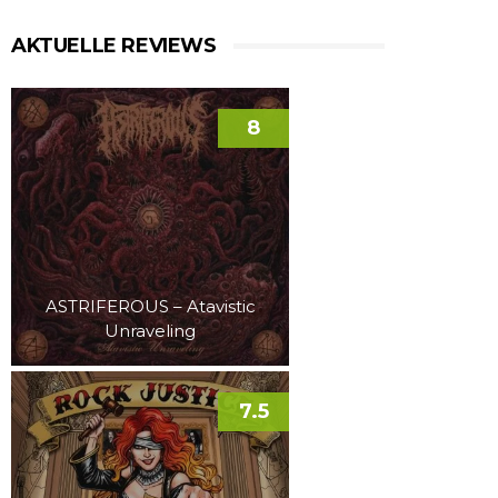
AKTUELLE REVIEWS
8
ASTRIFEROUS – Atavistic
Unraveling
7.5