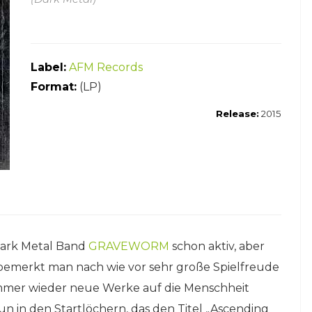
Label:
AFM Records
Format:
(LP)
Release:
2015
/Dark Metal Band
GRAVEWORM
schon aktiv, aber
bemerkt man nach wie vor sehr große Spielfreude
immer wieder neue Werke auf die Menschheit
n in den Startlöchern, das den Titel „Ascending