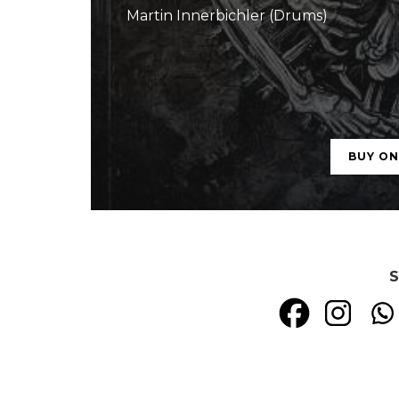
Martin Innerbichler (Drums)
BUY O
S