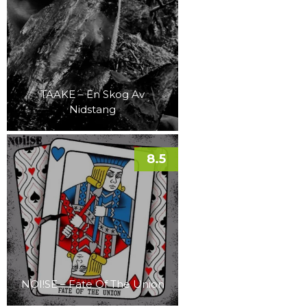
TAAKE – En Skog Av
Nidstang
8.5
NOI!SE – Fate Of The Union