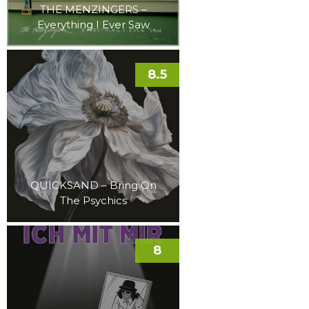
THE MENZINGERS –
Everything I Ever Saw
8.5
QUICKSAND – Bring On
The Psychics
8