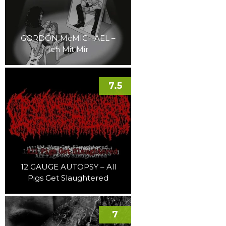
GORDON McMICHAEL –
Ich Mit Mir
7.5
12 GAUGE AUTOPSY – All
Pigs Get Slaughtered
7