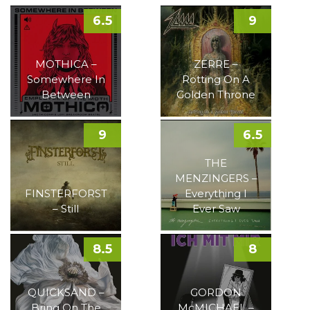
6.5
9
MOTHICA –
ZERRE –
Somewhere In
Rotting On A
Between
Golden Throne
9
6.5
THE
MENZINGERS –
FINSTERFORST
Everything I
– Still
Ever Saw
8.5
8
QUICKSAND –
GORDON
Bring On The
McMICHAEL –