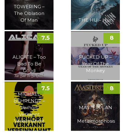
TOWERING –
The Oblation
Of Man
THE HU – Hun
7.5
8
ALICATE – Too
FUCKED UP –
Bad To Be
Year Of The
Good
Monkey
7.5
8
MICHAEL
BEHRENDT –
Verhört
MASTERPLAN
Verkannt
–
Vereinnahmt
Metalmorphosis