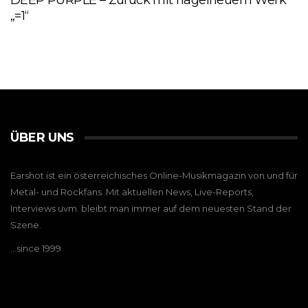
DEEP PURPLE – Zurück mit nagelneuem Werk
„=1“
ÜBER UNS
Earshot ist ein österreichisches Online-Musikmagazin von und für
Metal- und Rockfans. Mit aktuellen News, Live-Reports,
Interviews uvm. bleibt man immer auf dem neuesten Stand der
Szene.
…since 1999