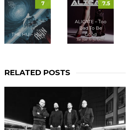
7
7.5
ALICATE – Too
Bad To Be
THE HU – Hun
Good
RELATED POSTS