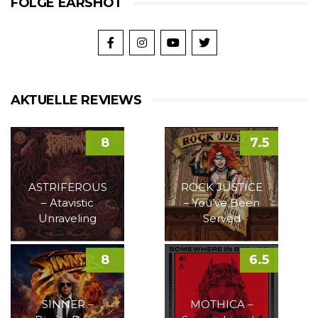
FOLGE EARSHOT
AKTUELLE REVIEWS
8
7.5
ASTRIFEROUS
ROCK JUSTICE
– Atavistic
– You’ve Been
Unraveling
Served
8
6.5
SINNER –
MOTHICA –