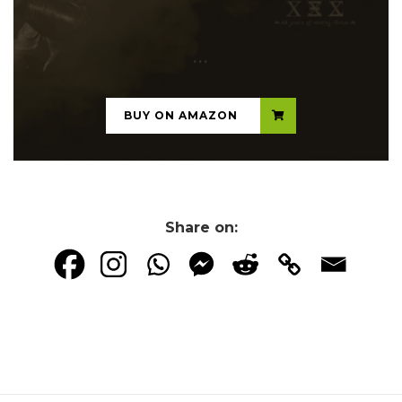
...
BUY ON AMAZON
Share on: