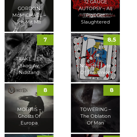
12 GAUGE
GORDON
AUTOPSY – All
McMICHAEL –
Pigs Get
Ich Mit Mir
Slaughtered
7
8.5
TAAKE – En
Skog Av
NOI!SE – Fate
Nidstang
Of The Union
8
8
MORTIIS –
TOWERING –
Ghosts Of
The Oblation
Europa
Of Man