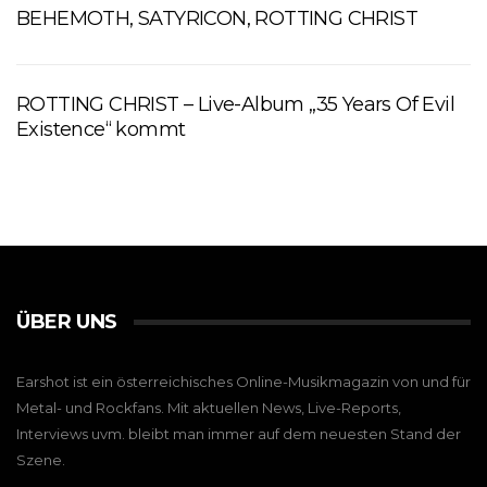
BEHEMOTH, SATYRICON, ROTTING CHRIST
ROTTING CHRIST – Live-Album „35 Years Of Evil
Existence“ kommt
ÜBER UNS
Earshot ist ein österreichisches Online-Musikmagazin von und für
Metal- und Rockfans. Mit aktuellen News, Live-Reports,
Interviews uvm. bleibt man immer auf dem neuesten Stand der
Szene.