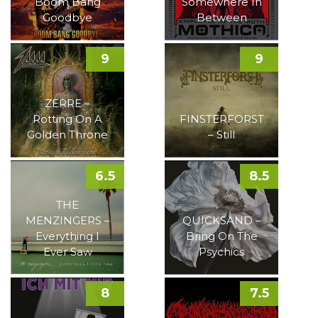
Boom Bang
Somewhere In
Goodbye
Between
9
9
ZERRE –
Rotting On A
FINSTERFORST
Golden Throne
– Still
6.5
8.5
THE
MENZINGERS –
QUICKSAND –
Everything I
Bring On The
Ever Saw
Psychics
8
7.5