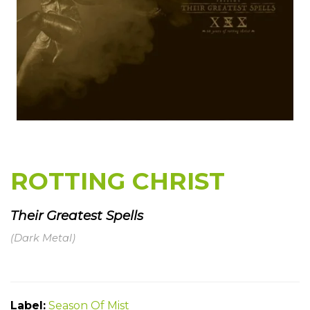
ROTTING CHRIST
Their Greatest Spells
(Dark Metal)
Label:
Season Of Mist