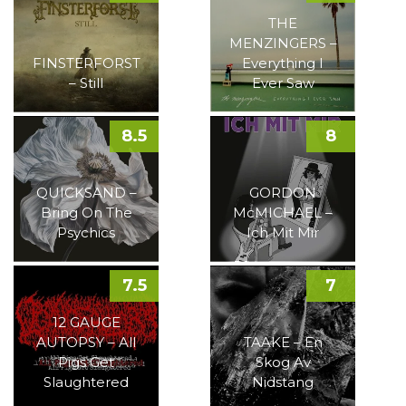
THE
MENZINGERS –
FINSTERFORST
Everything I
– Still
Ever Saw
8.5
8
QUICKSAND –
GORDON
Bring On The
McMICHAEL –
Psychics
Ich Mit Mir
7.5
7
12 GAUGE
AUTOPSY – All
TAAKE – En
Pigs Get
Skog Av
Slaughtered
Nidstang