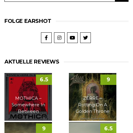
FOLGE EARSHOT
AKTUELLE REVIEWS
6.5
9
MOTHICA –
ZERRE –
Somewhere In
Rotting On A
Between
Golden Throne
9
6.5