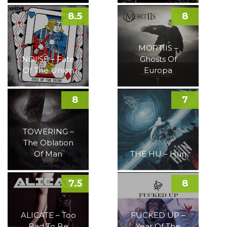
8.5
8
MORTIIS –
NOI!SE – Fate
Ghosts Of
Of The Union
Europa
8
7
TOWERING –
The Oblation
Of Man
THE HU – Hun
7.5
8
ALICATE – Too
FUCKED UP –
Bad To Be
Year Of The