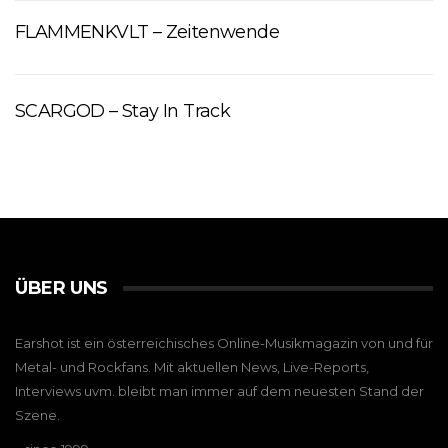
FLAMMENKVLT – Zeitenwende
SCARGOD – Stay In Track
ÜBER UNS
Earshot ist ein österreichisches Online-Musikmagazin von und für
Metal- und Rockfans. Mit aktuellen News, Live-Reports,
Interviews uvm. bleibt man immer auf dem neuesten Stand der
Szene.