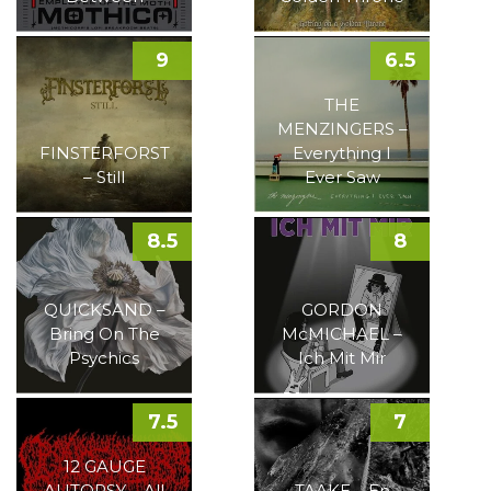
9
6.5
THE
MENZINGERS –
FINSTERFORST
Everything I
– Still
Ever Saw
8.5
8
QUICKSAND –
GORDON
Bring On The
McMICHAEL –
Psychics
Ich Mit Mir
7.5
7
12 GAUGE
AUTOPSY – All
TAAKE – En