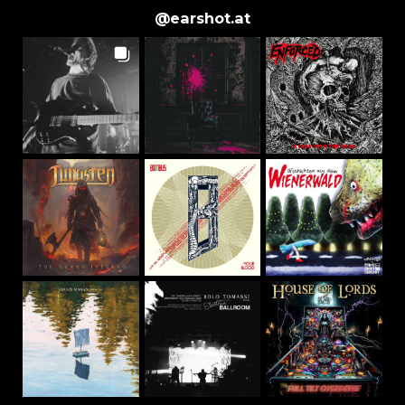
@
earshot.at