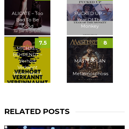
ALICATE – Too
FUCKED UP –
Bad To Be
Year Of The
Good
Monkey
7.5
8
MICHAEL
BEHRENDT –
Verhört
MASTERPLAN
Verkannt
–
Vereinnahmt
Metalmorphosis
RELATED POSTS