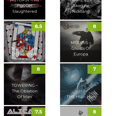
Pigs Get
Skog Av
Slaughtered
Nidstang
8.5
8
MORTIIS –
NOI!SE – Fate
Ghosts Of
Of The Union
Europa
8
7
TOWERING –
The Oblation
Of Man
THE HU – Hun
7.5
8