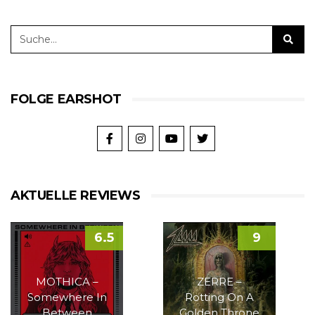
FOLGE EARSHOT
AKTUELLE REVIEWS
6.5
9
MOTHICA –
ZERRE –
Somewhere In
Rotting On A
Between
Golden Throne