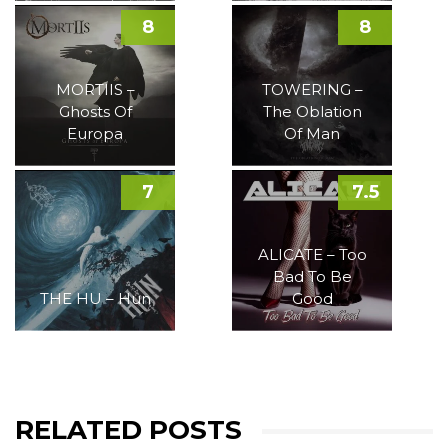
8
8
MORTIIS –
TOWERING –
Ghosts Of
The Oblation
Europa
Of Man
7
7.5
ALICATE – Too
Bad To Be
THE HU – Hun
Good
RELATED POSTS