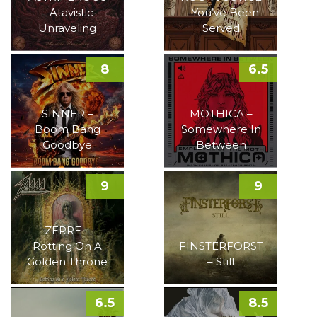
– Atavistic
– You’ve Been
Unraveling
Served
8
6.5
SINNER –
MOTHICA –
Boom Bang
Somewhere In
Goodbye
Between
9
9
ZERRE –
Rotting On A
FINSTERFORST
Golden Throne
– Still
6.5
8.5