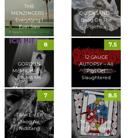
THE
MENZINGERS –
QUICKSAND –
Everything I
Bring On The
Ever Saw
Psychics
8
7.5
12 GAUGE
GORDON
AUTOPSY – All
McMICHAEL –
Pigs Get
Ich Mit Mir
Slaughtered
7
8.5
TAAKE – En
Skog Av
NOI!SE – Fate
Nidstang
Of The Union