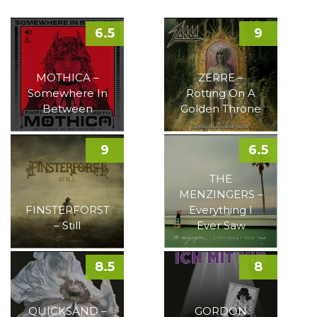
6.5
9
MOTHICA –
ZERRE –
Somewhere In
Rotting On A
Between
Golden Throne
9
6.5
THE
MENZINGERS –
FINSTERFORST
Everything I
– Still
Ever Saw
8.5
8
QUICKSAND –
GORDON