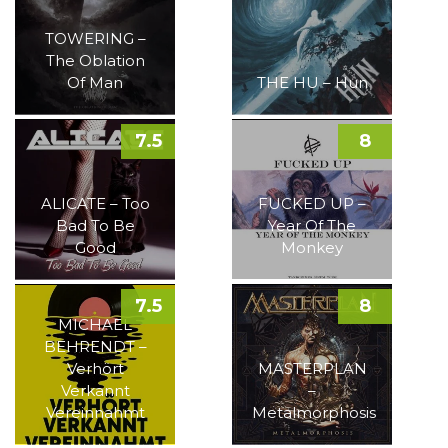
TOWERING –
The Oblation
Of Man
THE HU – Hun
7.5
8
ALICATE – Too
FUCKED UP –
Bad To Be
Year Of The
Good
Monkey
7.5
8
MICHAEL
BEHRENDT –
Verhört
MASTERPLAN
Verkannt
–
Vereinnahmt
Metalmorphosis