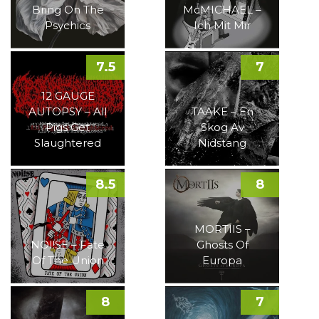
Bring On The
McMICHAEL –
Psychics
Ich Mit Mir
7.5
7
12 GAUGE
AUTOPSY – All
TAAKE – En
Pigs Get
Skog Av
Slaughtered
Nidstang
8.5
8
MORTIIS –
NOI!SE – Fate
Ghosts Of
Of The Union
Europa
8
7