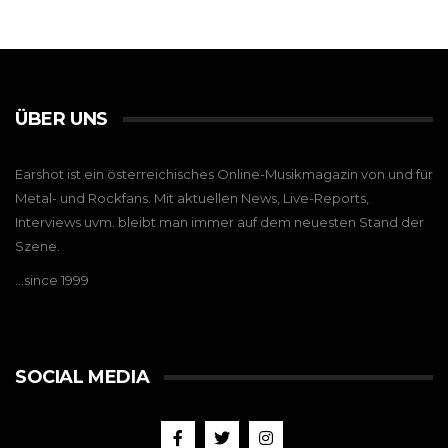
ÜBER UNS
Earshot ist ein österreichisches Online-Musikmagazin von und für
Metal- und Rockfans. Mit aktuellen News, Live-Reports,
Interviews uvm. bleibt man immer auf dem neuesten Stand der
Szene.
…since 1999
SOCIAL MEDIA