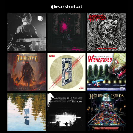
@
earshot.at