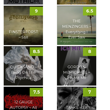
9
6.5
THE
MENZINGERS –
FINSTERFORST
Everything I
– Still
Ever Saw
8.5
8
QUICKSAND –
GORDON
Bring On The
McMICHAEL –
Psychics
Ich Mit Mir
7.5
7
12 GAUGE
AUTOPSY – All
TAAKE – En