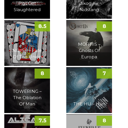
Pigs Get
Skog Av
Slaughtered
Nidstang
8.5
8
MORTIIS –
NOI!SE – Fate
Ghosts Of
Of The Union
Europa
8
7
TOWERING –
The Oblation
Of Man
THE HU – Hun
7.5
8