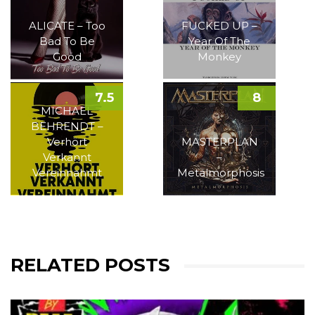
ALICATE – Too
FUCKED UP –
Bad To Be
Year Of The
Good
Monkey
7.5
8
MICHAEL
BEHRENDT –
Verhört
MASTERPLAN
Verkannt
–
Vereinnahmt
Metalmorphosis
RELATED POSTS