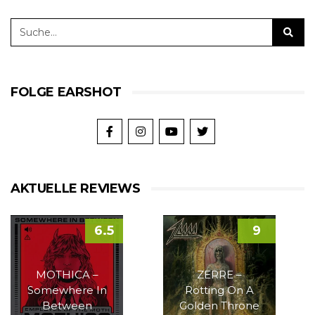
FOLGE EARSHOT
AKTUELLE REVIEWS
6.5
9
MOTHICA –
ZERRE –
Somewhere In
Rotting On A
Between
Golden Throne