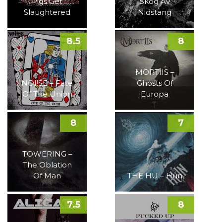
Pigs Get
Skog Av
Slaughtered
Nidstang
8.5
8
MORTIIS –
NOI!SE – Fate
Ghosts Of
Of The Union
Europa
8
7
TOWERING –
The Oblation
Of Man
THE HU – Hun
7.5
8