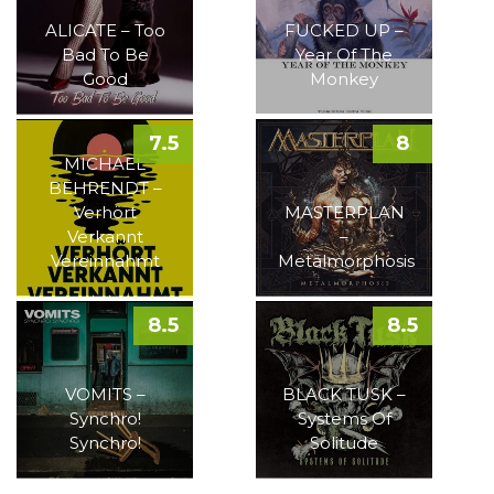
ALICATE – Too
FUCKED UP –
Bad To Be
Year Of The
Good
Monkey
7.5
8
MICHAEL
BEHRENDT –
Verhört
MASTERPLAN
Verkannt
–
Vereinnahmt
Metalmorphosis
8.5
8.5
VOMITS –
BLACK TUSK –
Synchro!
Systems Of
Synchro!
Solitude