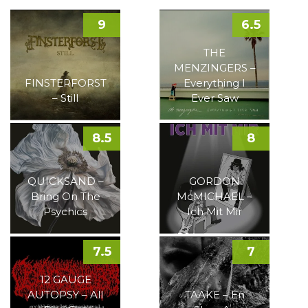
9
6.5
THE
MENZINGERS –
FINSTERFORST
Everything I
– Still
Ever Saw
8.5
8
QUICKSAND –
GORDON
Bring On The
McMICHAEL –
Psychics
Ich Mit Mir
7.5
7
12 GAUGE
AUTOPSY – All
TAAKE – En