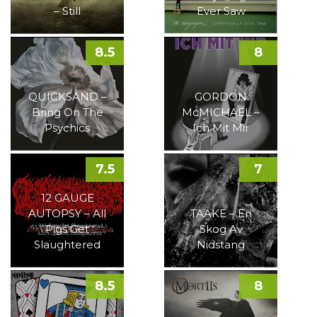
– Still
Ever Saw
8.5
8
QUICKSAND –
GORDON
Bring On The
McMICHAEL –
Psychics
Ich Mit Mir
7.5
7
12 GAUGE
AUTOPSY – All
TAAKE – En
Pigs Get
Skog Av
Slaughtered
Nidstang
8.5
8