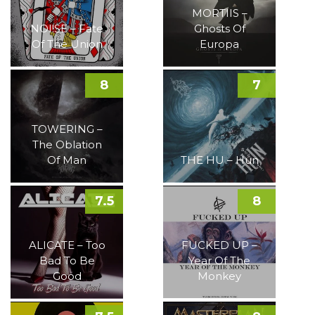
MORTIIS –
NOI!SE – Fate
Ghosts Of
Of The Union
Europa
8
7
TOWERING –
The Oblation
Of Man
THE HU – Hun
7.5
8
ALICATE – Too
FUCKED UP –
Bad To Be
Year Of The
Good
Monkey