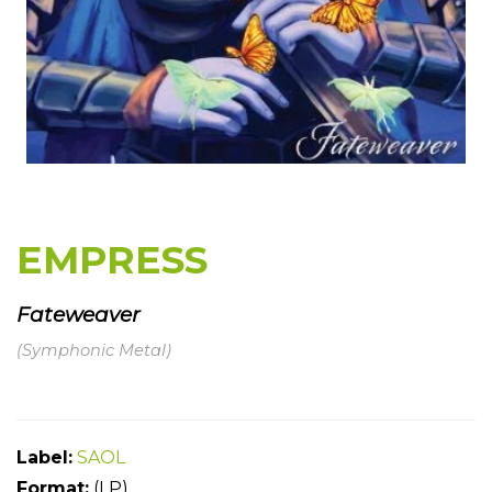
EMPRESS
Fateweaver
(Symphonic Metal)
Label:
SAOL
For
mat:
(LP)