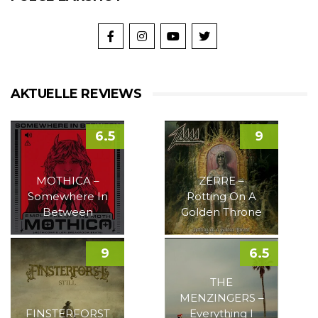
AKTUELLE REVIEWS
6.5
9
MOTHICA –
ZERRE –
Somewhere In
Rotting On A
Between
Golden Throne
9
6.5
THE
MENZINGERS –
FINSTERFORST
Everything I