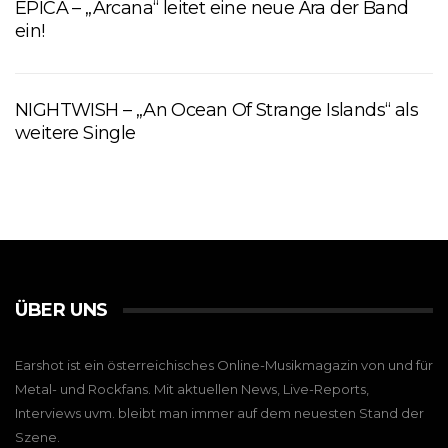
EPICA – „Arcana“ leitet eine neue Ära der Band
ein!
NIGHTWISH – „An Ocean Of Strange Islands“ als
weitere Single
ÜBER UNS
Earshot ist ein österreichisches Online-Musikmagazin von und für
Metal- und Rockfans. Mit aktuellen News, Live-Reports,
Interviews uvm. bleibt man immer auf dem neuesten Stand der
Szene.