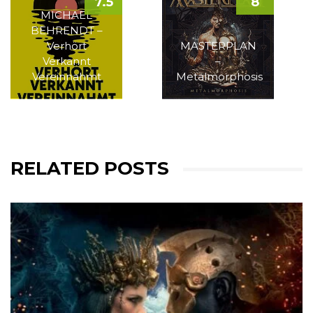
7.5
8
MICHAEL
BEHRENDT –
Verhört
MASTERPLAN
Verkannt
–
Vereinnahmt
Metalmorphosis
RELATED POSTS