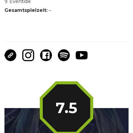
9. Eventide
Gesamtspielzeit:
–
7.5