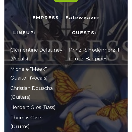
EMPRESS – Fateweaver
LINEUP:
GUESTS:
Clémentine Delauney
Prinz R. Hodenherz III
(Vocals)
(Flute, Bagpipes)
Michele "Meek"
Guaitoli (Vocals)
Christian Douscha
(Guitars)
Herbert Glos (Bass)
Thomas Caser
(Drums)