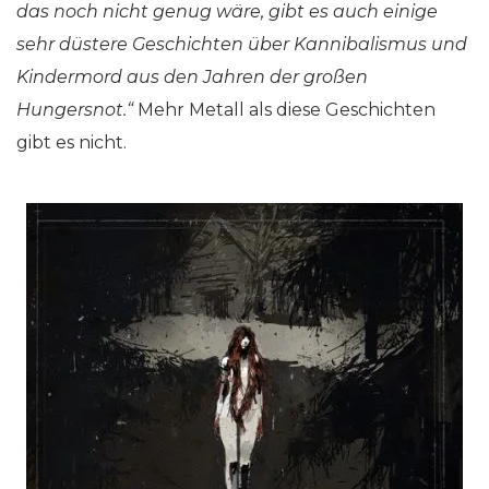
das noch nicht genug wäre, gibt es auch einige
sehr düstere Geschichten über Kannibalismus und
Kindermord aus den Jahren der großen
Hungersnot.“
Mehr Metall als diese Geschichten
gibt es nicht.