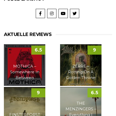
AKTUELLE REVIEWS
6.5
9
MOTHICA –
ZERRE –
Somewhere In
Rotting On A
Between
Golden Throne
9
6.5
THE
MENZINGERS –
FINSTERFORST
Everything I