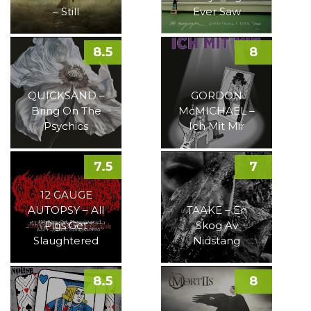
– Still
Ever Saw
8.5
8
QUICKSAND –
GORDON
Bring On The
McMICHAEL –
Psychics
Ich Mit Mir
7.5
7
12 GAUGE
AUTOPSY – All
TAAKE – En
Pigs Get
Skog Av
Slaughtered
Nidstang
8.5
8