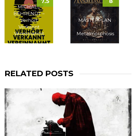
7.5
8
MICHAEL
BEHRENDT –
Verhört
MASTERPLAN
Verkannt
–
Vereinnahmt
Metalmorphosis
RELATED POSTS