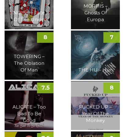
MORTIIS –
NOI!SE – Fate
Ghosts Of
Of The Union
Europa
8
7
TOWERING –
The Oblation
Of Man
THE HU – Hun
7.5
8
ALICATE – Too
FUCKED UP –
Bad To Be
Year Of The
Good
Monkey