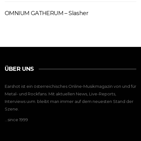
OMNIUM GATHERUM – Slasher
ÜBER UNS
Earshot ist ein österreichisches Online-Musikmagazin von und für
Metal- und Rockfans. Mit aktuellen News, Live-Reports,
Interviews uvm. bleibt man immer auf dem neuesten Stand der
Szene.
…since 1999