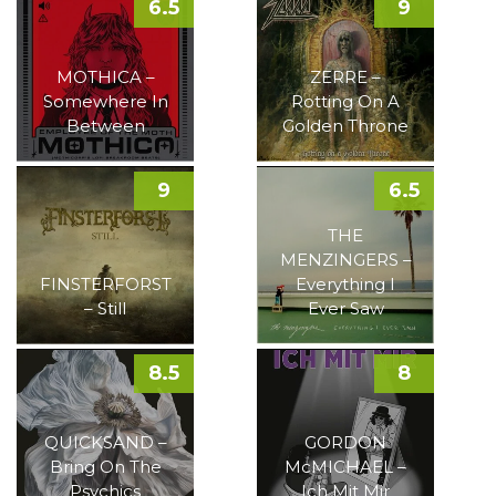
6.5
9
MOTHICA –
ZERRE –
Somewhere In
Rotting On A
Between
Golden Throne
9
6.5
THE
MENZINGERS –
FINSTERFORST
Everything I
– Still
Ever Saw
8.5
8
QUICKSAND –
GORDON
Bring On The
McMICHAEL –
Psychics
Ich Mit Mir