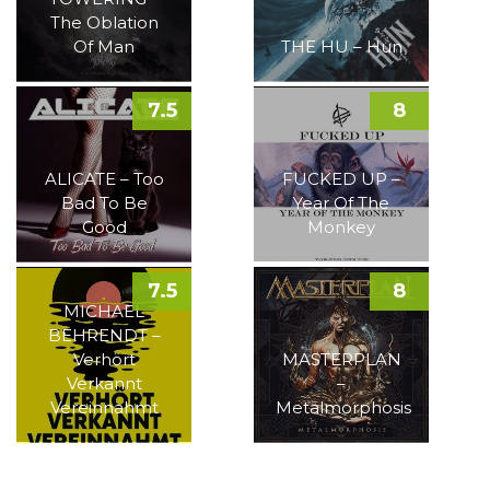
The Oblation
Of Man
THE HU – Hun
7.5
8
ALICATE – Too
FUCKED UP –
Bad To Be
Year Of The
Good
Monkey
7.5
8
MICHAEL
BEHRENDT –
Verhört
MASTERPLAN
Verkannt
–
Vereinnahmt
Metalmorphosis