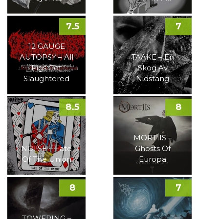
7.5
7
12 GAUGE
AUTOPSY – All
TAAKE – En
Pigs Get
Skog Av
Slaughtered
Nidstang
8.5
8
MORTIIS –
NOI!SE – Fate
Ghosts Of
Of The Union
Europa
8
7
TOWERING –