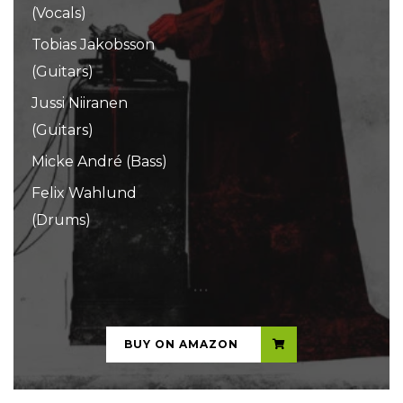
(Vocals)
Tobias Jakobsson
(Guitars)
Jussi Niiranen
(Guitars)
Micke André (Bass)
Felix Wahlund
(Drums)
...
BUY ON AMAZON