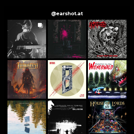
@
earshot.at