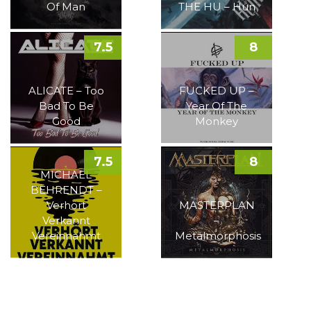
Of Man
THE HU – Hun
7.5
8
ALICATE – Too
FUCKED UP –
Bad To Be
Year Of The
Good
Monkey
7.5
8
MICHAEL
BEHRENDT –
Verhört
MASTERPLAN
Verkannt
–
Vereinnahmt
Metalmorphosis