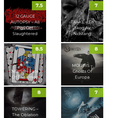
7.5
7
12 GAUGE
AUTOPSY – All
TAAKE – En
Pigs Get
Skog Av
Slaughtered
Nidstang
8.5
8
MORTIIS –
NOI!SE – Fate
Ghosts Of
Of The Union
Europa
8
7
TOWERING –
The Oblation