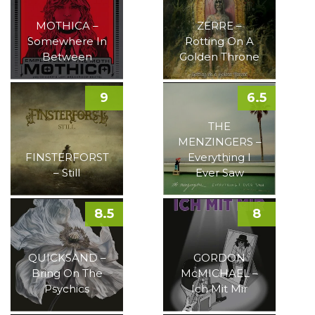
MOTHICA –
ZERRE –
Somewhere In
Rotting On A
Between
Golden Throne
9
6.5
THE
MENZINGERS –
FINSTERFORST
Everything I
– Still
Ever Saw
8.5
8
QUICKSAND –
GORDON
Bring On The
McMICHAEL –
Psychics
Ich Mit Mir