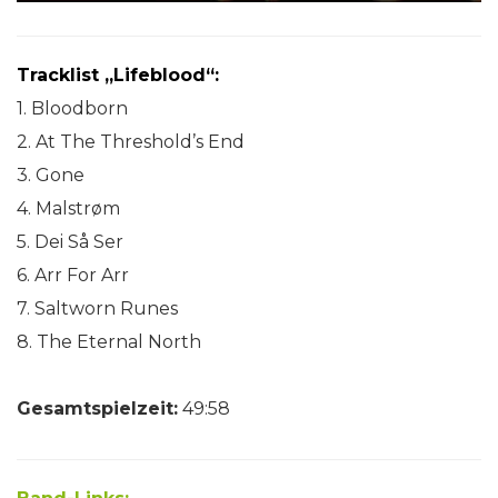
Tracklist „Lifeblood“:
1. Bloodborn
2. At The Threshold’s End
3. Gone
4. Malstrøm
5. Dei Så Ser
6. Arr For Arr
7. Saltworn Runes
8. The Eternal North
Gesamtspielzeit:
49:58