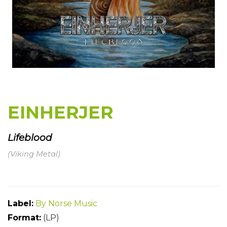
EINHERJER
Lifeblood
(Viking Metal)
Label:
By Norse Music
Format:
(LP)