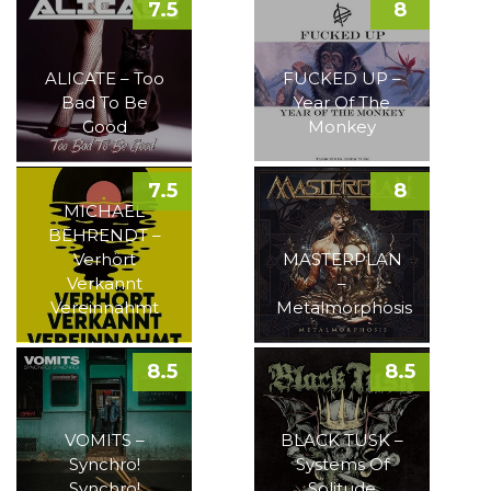
7.5
8
ALICATE – Too
FUCKED UP –
Bad To Be
Year Of The
Good
Monkey
7.5
8
MICHAEL
BEHRENDT –
Verhört
MASTERPLAN
Verkannt
–
Vereinnahmt
Metalmorphosis
8.5
8.5
VOMITS –
BLACK TUSK –
Synchro!
Systems Of
Synchro!
Solitude