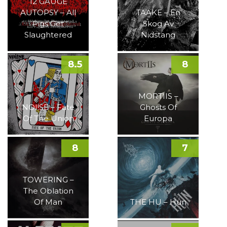
12 GAUGE
AUTOPSY – All
TAAKE – En
Pigs Get
Skog Av
Slaughtered
Nidstang
8.5
8
MORTIIS –
NOI!SE – Fate
Ghosts Of
Of The Union
Europa
8
7
TOWERING –
The Oblation
Of Man
THE HU – Hun