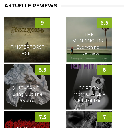
AKTUELLE REVIEWS
9
6.5
THE
MENZINGERS –
FINSTERFORST
Everything I
– Still
Ever Saw
8.5
8
QUICKSAND –
GORDON
Bring Out The
McMICHAEL –
Psychics
Ich Mit Mir
7.5
7