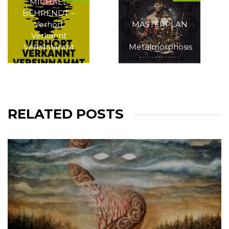
MICHAEL
BEHRENDT –
Verhört
MASTERPLAN
Verkannt
–
Vereinnahmt
Metalmorphosis
RELATED POSTS