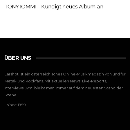
TONY IOMMI – Kündigt neues Album an
ÜBER UNS
Earshot ist ein österreichisches Online-Musikmagazin von und für
Metal- und Rockfans. Mit aktuellen News, Live-Reports,
Interviews uvm. bleibt man immer auf dem neuesten Stand der
Szene.
…since 1999