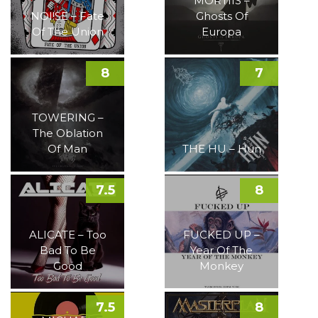
MORTIIS –
NOI!SE – Fate
Ghosts Of
Of The Union
Europa
8
7
TOWERING –
The Oblation
Of Man
THE HU – Hun
7.5
8
ALICATE – Too
FUCKED UP –
Bad To Be
Year Of The
Good
Monkey
7.5
8