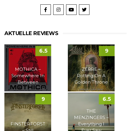
AKTUELLE REVIEWS
6.5
9
MOTHICA –
ZERRE –
Somewhere In
Rotting On A
Between
Golden Throne
9
6.5
THE
MENZINGERS –
FINSTERFORST
Everything I
– Still
Ever Saw