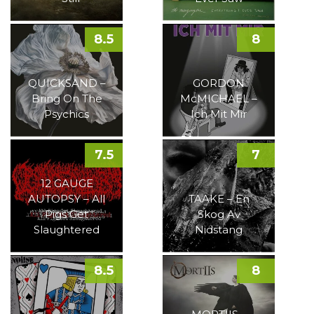
8.5
8
QUICKSAND –
GORDON
Bring On The
McMICHAEL –
Psychics
Ich Mit Mir
7.5
7
12 GAUGE
AUTOPSY – All
TAAKE – En
Pigs Get
Skog Av
Slaughtered
Nidstang
8.5
8