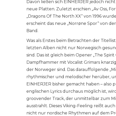
Davon ließen sich EINHERJER jedoch nicht
neue Platten. Zuletzt erschien „Av Oss, Fo
„Dragons Of The North XX“ von 1996 wurde
erscheint das neue „Norrøne Spor“ von d
Band.
Was als Erstes beim Betrachten der Titellist
letzten Alben nicht nur Norwegisch gesunge
sind. Das ist gleich beim Opener „The Spiri
Dampfhammer mit Vocalist Grimars knarzige
der Norweger sind. Das darauffolgende „
rhythmischer und melodischer herüber, un
EINHERJER bisher gemacht haben – also pur
englischen Lyrics durchaus möglich ist, wird
groovender Track, der unmittelbar zum Mi
ausstrahlt. Dieses Viking-Feeling reißt au
nicht nur nordische Rhythmen auf dem Pr