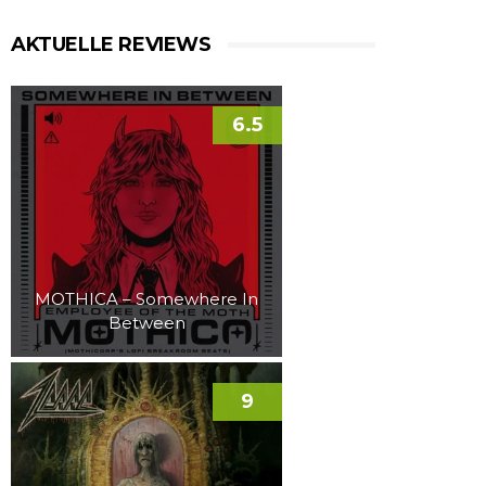
AKTUELLE REVIEWS
6.5
MOTHICA – Somewhere In
Between
9