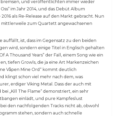
 bremsen, und veröffentlichten immer wieder
r Oss” im Jahr 2014, und das Debüt Album
 2016 als Re-Release auf den Markt gebracht. Nun
er mittlerweile zum Quartett angewachsenen
e auffällt, ist, dass im Gegensatz zu den beiden
n wird, sondern einige Titel in Englisch gehalten
t Of A Thousand Years” der Fall, einem Song wie ein
n, tiefen Growls, die ja eine Art Markenzeichen
Mine Våpen Mine Ord“ kommt deutlich
d klingt schon viel mehr nach dem, was
er, erdiger Viking Metal. Dass der auch mit
 bei „Kill The Flame“ demonstriert, ein sehr
tbangen einlädt, und pure Kampfeslust
ch bei den nachfolgenden Tracks nicht ab, obwohl
ogramm stehen, sondern auch schnelle