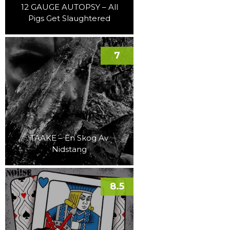
12 GAUGE AUTOPSY – All
Pigs Get Slaughtered
7
TAAKE – En Skog Av
Nidstang
8.5