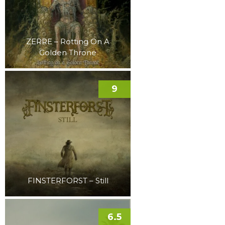
ZERRE – Rotting On A
Golden Throne
9
FINSTERFORST – Still
6.5