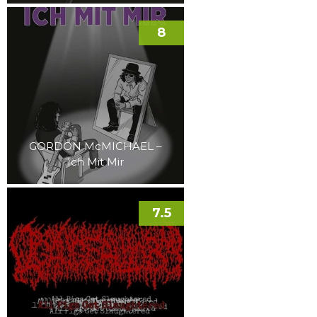
8
GORDON McMICHAEL –
Ich Mit Mir
7.5