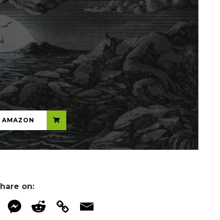
...
N AMAZON
hare on: