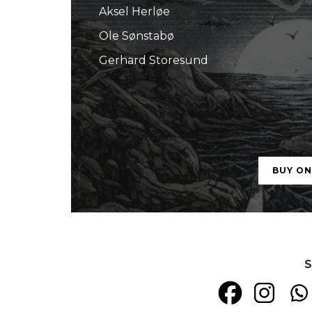
Aksel Herløe
Ole Sønstabø
Gerhard Storesund
BUY O
S