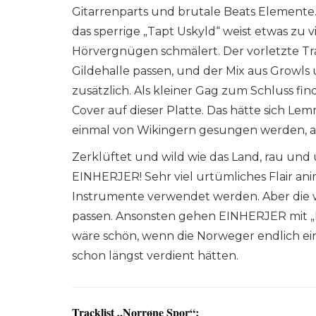
Gitarrenparts und brutale Beats Elemente.
das sperrige „Tapt Uskyld“ weist etwas zu 
Hörvergnügen schmälert. Der vorletzte Tra
Gildehalle passen, und der Mix aus Growls 
zusätzlich. Als kleiner Gag zum Schluss f
Cover auf dieser Platte. Das hätte sich Le
einmal von Wikingern gesungen werden, abe
Zerklüftet und wild wie das Land, rau und 
EINHERJER! Sehr viel urtümliches Flair ani
Instrumente verwendet werden. Aber die w
passen. Ansonsten gehen EINHERJER mit „N
wäre schön, wenn die Norweger endlich e
schon längst verdient hätten.
Tracklist „Norrøne Spor“: