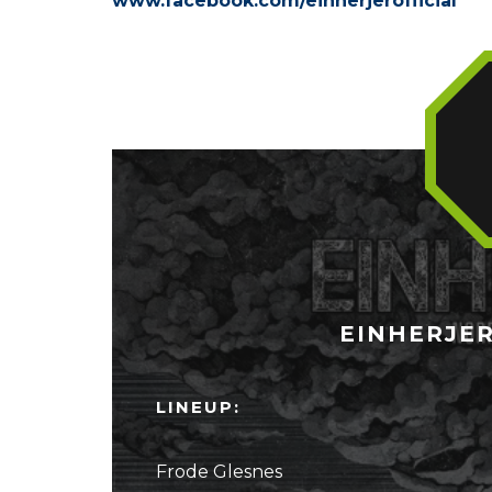
www.facebook.com/einherjerofficial
EINHERJER
LINEUP:
Frode Glesnes