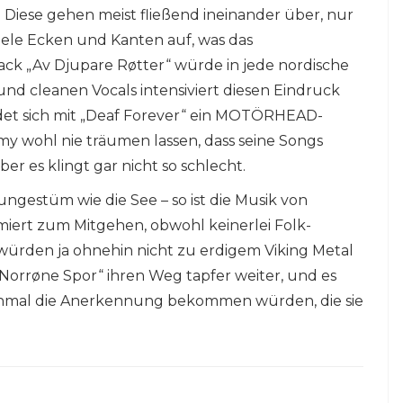
 Diese gehen meist fließend ineinander über, nur
viele Ecken und Kanten auf, was das
ck „Av Djupare Røtter“ würde in jede nordische
und cleanen Vocals intensiviert diesen Eindruck
indet sich mit „Deaf Forever“ ein MOTÖRHEAD-
mmy wohl nie träumen lassen, dass seine Songs
r es klingt gar nicht so schlecht.
ungestüm wie die See – so ist die Musik von
miert zum Mitgehen, obwohl keinerlei Folk-
ürden ja ohnehin nicht zu erdigem Viking Metal
orrøne Spor“ ihren Weg tapfer weiter, und es
inmal die Anerkennung bekommen würden, die sie