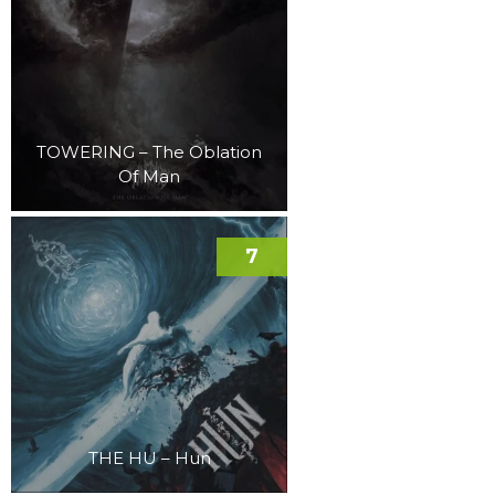
TOWERING – The Oblation
Of Man
7
THE HU – Hun