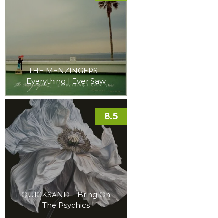
THE MENZINGERS –
Everything I Ever Saw
8.5
QUICKSAND – Bring On
The Psychics