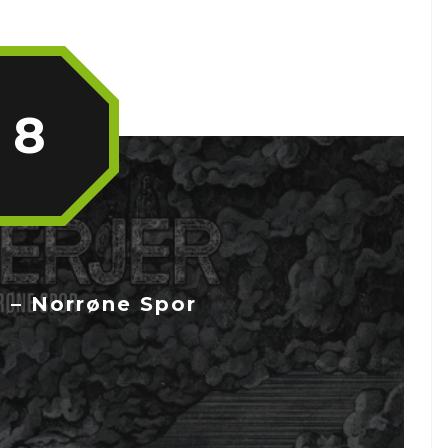
8
 – Norrøne Spor