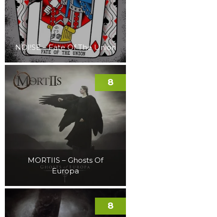
NOI!SE – Fate Of The Union
8
MORTIIS – Ghosts Of
Europa
8