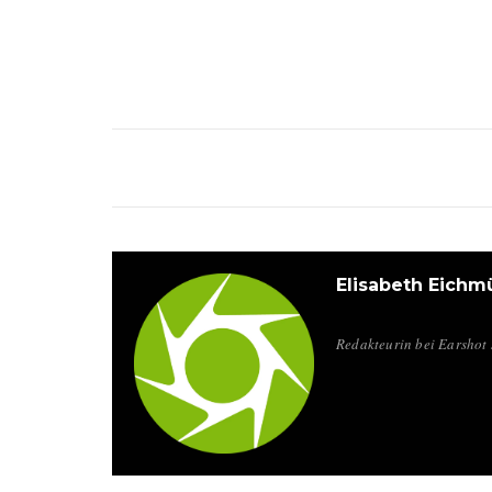
Elisabeth Eichmü
Redakteurin bei Earshot 