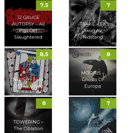
7.5
7
12 GAUGE
AUTOPSY – All
TAAKE – En
Pigs Get
Skog Av
Slaughtered
Nidstang
8.5
8
MORTIIS –
NOI!SE – Fate
Ghosts Of
Of The Union
Europa
8
7
TOWERING –
The Oblation