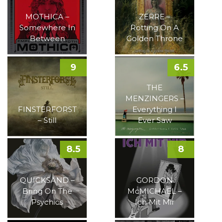
MOTHICA –
ZERRE –
Somewhere In
Rotting On A
Between
Golden Throne
9
6.5
THE
MENZINGERS –
FINSTERFORST
Everything I
– Still
Ever Saw
8.5
8
QUICKSAND –
GORDON
Bring On The
McMICHAEL –
Psychics
Ich Mit Mir