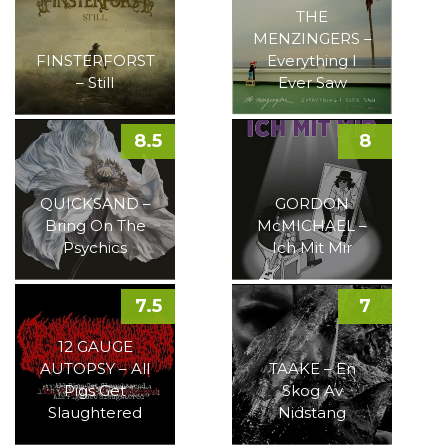
THE
MENZINGERS –
FINSTERFORST
Everything I
– Still
Ever Saw
8.5
8
QUICKSAND –
GORDON
Bring On The
McMICHAEL –
Psychics
Ich Mit Mir
7.5
7
12 GAUGE
AUTOPSY – All
TAAKE – En
Pigs Get
Skog Av
Slaughtered
Nidstang