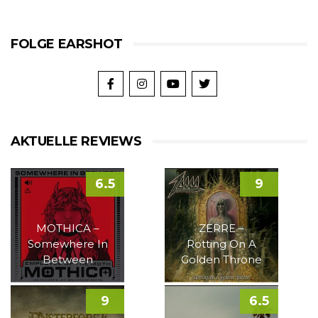
FOLGE EARSHOT
AKTUELLE REVIEWS
6.5
9
MOTHICA –
ZERRE –
Somewhere In
Rotting On A
Between
Golden Throne
9
6.5