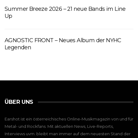
Summer Breeze 2026 – 21 neue Bands im Line
Up
AGNOSTIC FRONT – Neues Album der NYHC
Legenden
ÜBER UNS
Earshot ist ein österreichisches Online-Musikmagazin von und für
Metal- und Rockfans. Mit aktuellen News, Live-Reports,
Interviews uvm. bleibt man immer auf dem neuesten Stand der