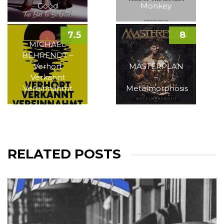
Good
Monkey
7.5
8
MICHAEL
BEHRENDT –
Verhört
MASTERPLAN
Verkannt
–
Vereinnahmt
Metalmorphosis
RELATED POSTS