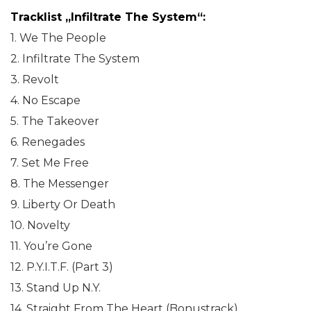
Tracklist „Infiltrate The System“:
1. We The People
2. Infiltrate The System
3. Revolt
4. No Escape
5. The Takeover
6. Renegades
7. Set Me Free
8. The Messenger
9. Liberty Or Death
10. Novelty
11. You’re Gone
12. P.Y.I.T.F. (Part 3)
13. Stand Up N.Y.
14. Straight From The Heart (Bonustrack)