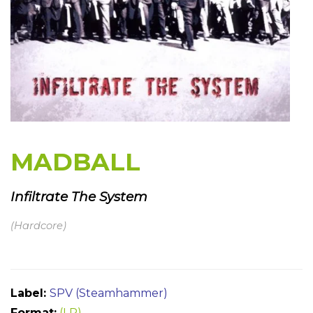
MADBALL
Infiltrate The System
(Hardcore)
Label:
SPV (Steamhammer)
Format:
(LP)