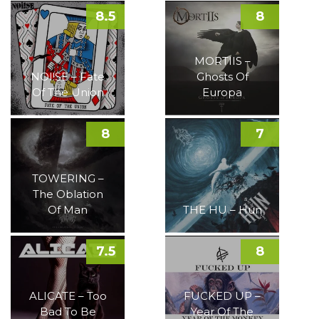
8.5
8
MORTIIS –
NOI!SE – Fate
Ghosts Of
Of The Union
Europa
8
7
TOWERING –
The Oblation
Of Man
THE HU – Hun
7.5
8
ALICATE – Too
FUCKED UP –
Bad To Be
Year Of The