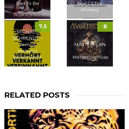
Bad To Be
Year Of The
Good
Monkey
7.5
8
MICHAEL
BEHRENDT –
Verhört
MASTERPLAN
Verkannt
–
Vereinnahmt
Metalmorphosis
RELATED POSTS