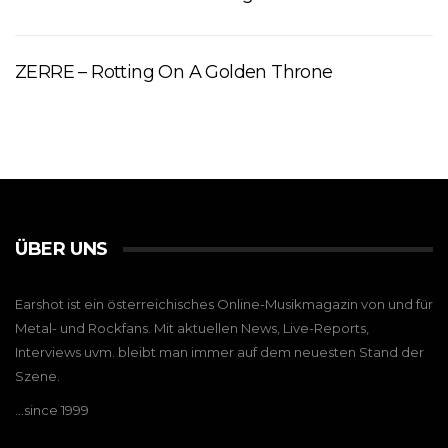
ZERRE – Rotting On A Golden Throne
ÜBER UNS
Earshot ist ein österreichisches Online-Musikmagazin von und für
Metal- und Rockfans. Mit aktuellen News, Live-Reports,
Interviews uvm. bleibt man immer auf dem neuesten Stand der
Szene.
…since 1999