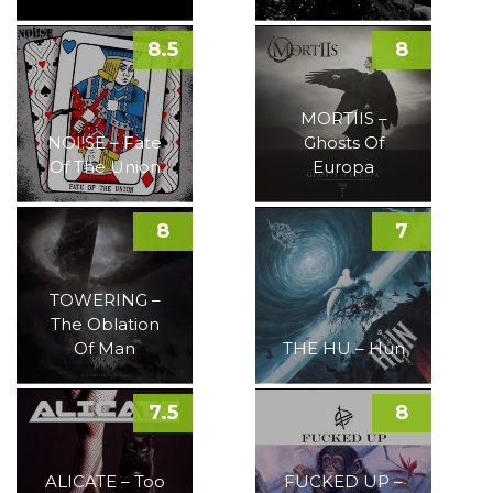
8.5
8
MORTIIS –
NOI!SE – Fate
Ghosts Of
Of The Union
Europa
8
7
TOWERING –
The Oblation
Of Man
THE HU – Hun
7.5
8
ALICATE – Too
FUCKED UP –