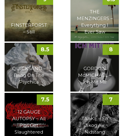
THE
MENZINGERS –
FINSTERFORST
Everything I
– Still
Ever Saw
8.5
8
QUICKSAND –
GORDON
Bring On The
McMICHAEL –
Psychics
Ich Mit Mir
7.5
7
12 GAUGE
AUTOPSY – All
TAAKE – En
Pigs Get
Skog Av
Slaughtered
Nidstang