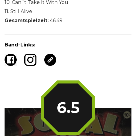
10. Can´t Take It With You
11. Still Alive
Gesamtspielzeit:
46:49
Band-Links:
6.5