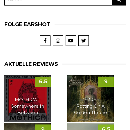
FOLGE EARSHOT
AKTUELLE REVIEWS
6.5
9
MOTHICA –
ZERRE –
Somewhere In
Rotting On A
Between
Golden Throne
9
6.5