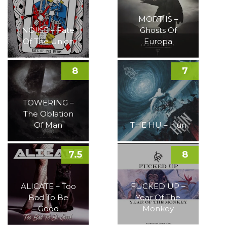
MORTIIS –
NOI!SE – Fate
Ghosts Of
Of The Union
Europa
8
7
TOWERING –
The Oblation
Of Man
THE HU – Hun
7.5
8
ALICATE – Too
FUCKED UP –
Bad To Be
Year Of The
Good
Monkey