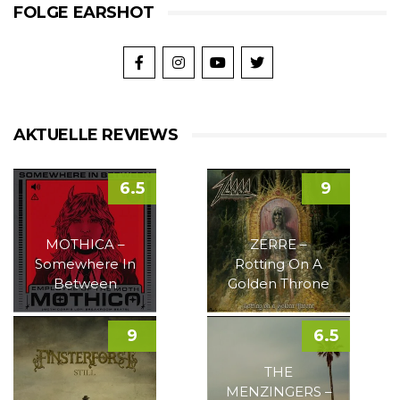
FOLGE EARSHOT
AKTUELLE REVIEWS
6.5
9
MOTHICA –
ZERRE –
Somewhere In
Rotting On A
Between
Golden Throne
9
6.5
THE
MENZINGERS –