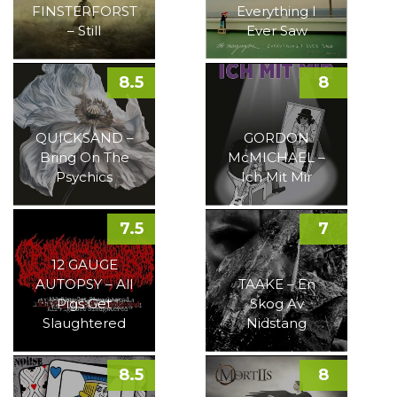
FINSTERFORST
Everything I
– Still
Ever Saw
8.5
8
QUICKSAND –
GORDON
Bring On The
McMICHAEL –
Psychics
Ich Mit Mir
7.5
7
12 GAUGE
AUTOPSY – All
TAAKE – En
Pigs Get
Skog Av
Slaughtered
Nidstang
8.5
8