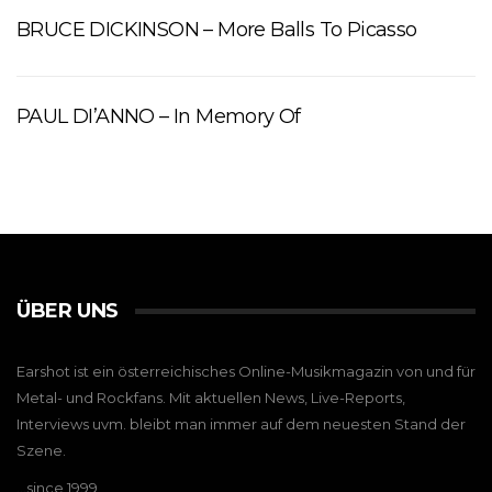
BRUCE DICKINSON – More Balls To Picasso
PAUL DI’ANNO – In Memory Of
ÜBER UNS
Earshot ist ein österreichisches Online-Musikmagazin von und für
Metal- und Rockfans. Mit aktuellen News, Live-Reports,
Interviews uvm. bleibt man immer auf dem neuesten Stand der
Szene.
…since 1999