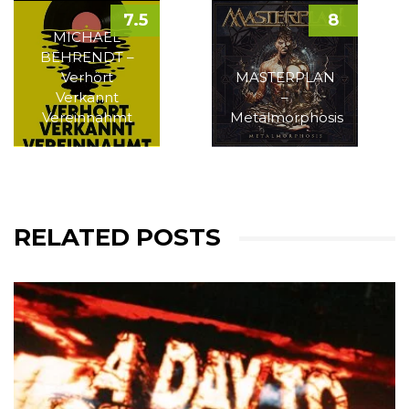
7.5
8
MICHAEL
BEHRENDT –
Verhört
MASTERPLAN
Verkannt
–
Vereinnahmt
Metalmorphosis
RELATED POSTS