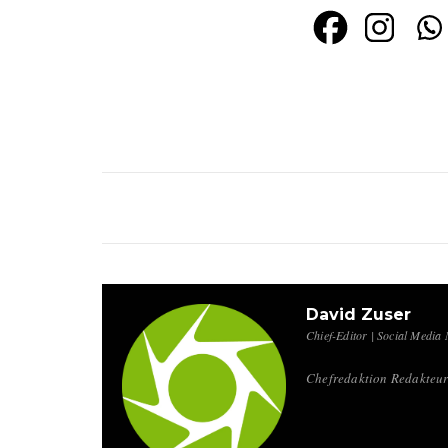
David Zuser
Chief-Editor | Social Media
Chefredaktion Redakteur