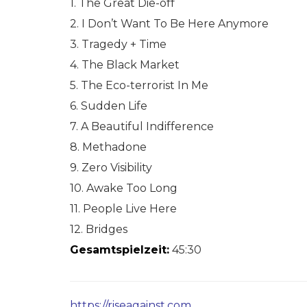
1. The Great Die-off
2. I Don’t Want To Be Here Anymore
3. Tragedy + Time
4. The Black Market
5. The Eco-terrorist In Me
6. Sudden Life
7. A Beautiful Indifference
8. Methadone
9. Zero Visibility
10. Awake Too Long
11. People Live Here
12. Bridges
Gesamtspielzeit:
45:30
https://riseagainst.com