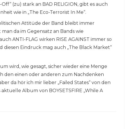
Off“ (zu) stark an BAD RELIGION, gibt es auch
eit wie in „The Eco-Terrorist In Me“.
olitischen Attitüde der Band bleibt immer
t man da im Gegensatz an Bands wie
ch ANTI-FLAG wirken RISE AGAINST immer so
d diesen Eindruck mag auch „The Black Market“
m wird, wie gesagt, sicher wieder eine Menge
uch den einen oder anderen zum Nachdenken
er da hör ich mir lieber „Failed States“ von den
aktuelle Album von BOYSETSFIRE „While A