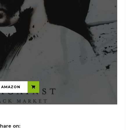
...
N AMAZON
hare on: