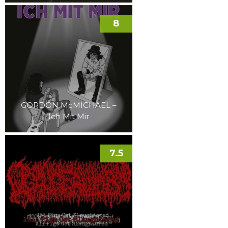
8
GORDON McMICHAEL –
Ich Mit Mir
7.5