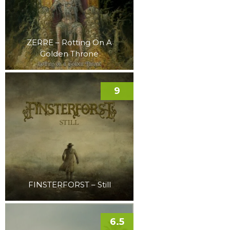
ZERRE – Rotting On A
Golden Throne
9
FINSTERFORST – Still
6.5