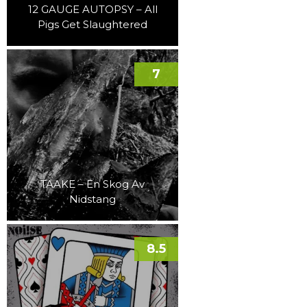
12 GAUGE AUTOPSY – All
Pigs Get Slaughtered
7
TAAKE – En Skog Av
Nidstang
8.5