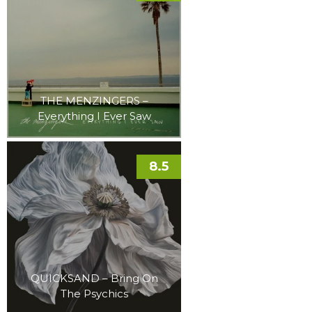
THE MENZINGERS –
Everything I Ever Saw
8.5
QUICKSAND – Bring On
The Psychics