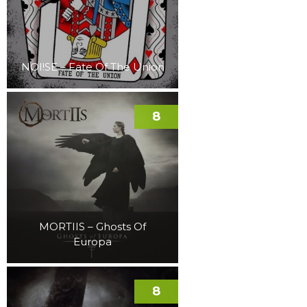
NOI!SE – Fate Of The Union
8
MORTIIS – Ghosts Of
Europa
8