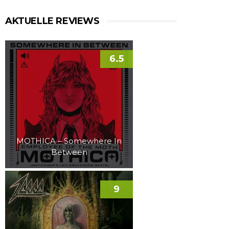
AKTUELLE REVIEWS
6.5
MOTHICA – Somewhere In
Between
9