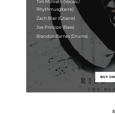
Tim McIlrath (Vocals /
Rhythmusgitarre)
Zach Blair (Gitarre)
Joe Principe (Bass)
Brandon Barnes (Drums)
BUY O
S