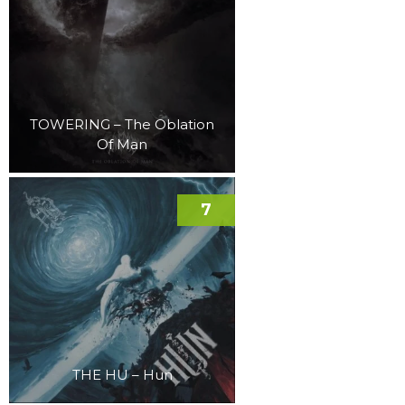
TOWERING – The Oblation
Of Man
7
THE HU – Hun