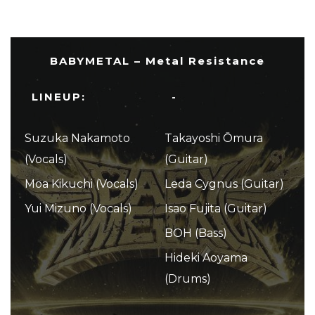
BABYMETAL – Metal Resistance
LINEUP:
-
Suzuka Nakamoto
Takayoshi Ōmura
(Vocals)
(Guitar)
Moa Kikuchi (Vocals)
Leda Cygnus (Guitar)
Yui Mizuno (Vocals)
Isao Fujita (Guitar)
BOH (Bass)
Hideki Aoyama
(Drums)