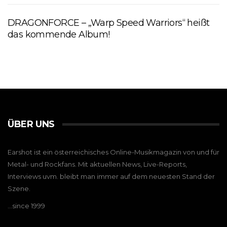
DRAGONFORCE – „Warp Speed Warriors“ heißt
das kommende Album!
ÜBER UNS
Earshot ist ein österreichisches Online-Musikmagazin von und für
Metal- und Rockfans. Mit aktuellen News, Live-Reports,
Interviews uvm. bleibt man immer auf dem neuesten Stand der
Szene.
…since 1999