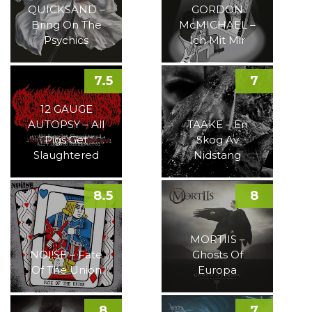
QUICKSAND –
GORDON
Bring On The
McMICHAEL –
Psychics
Ich Mit Mir
7.5
7
12 GAUGE
AUTOPSY – All
TAAKE – En
Pigs Get
Skog Av
Slaughtered
Nidstang
8.5
8
MORTIIS –
NOI!SE – Fate
Ghosts Of
Of The Union
Europa
8
7