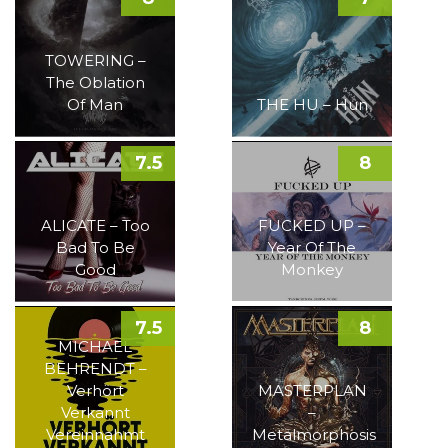
TOWERING –
The Oblation
Of Man
THE HU – Hun
7.5
8
ALICATE – Too
FUCKED UP –
Bad To Be
Year Of The
Good
Monkey
7.5
8
MICHAEL
BEHRENDT –
Verhört
MASTERPLAN
Verkannt
–
Vereinnahmt
Metalmorphosis