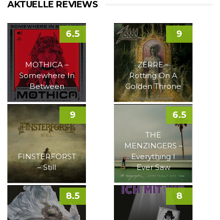
AKTUELLE REVIEWS
6.5
9
MOTHICA –
ZERRE –
Somewhere In
Rotting On A
Between
Golden Throne
9
6.5
THE
MENZINGERS –
FINSTERFORST
Everything I
– Still
Ever Saw
8.5
8