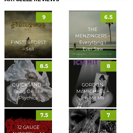
9
6.5
THE
MENZINGERS –
FINSTERFORST
Everything I
– Still
Ever Saw
8.5
8
QUICKSAND –
GORDON
Bring On The
McMICHAEL –
Psychics
Ich Mit Mir
7.5
7
12 GAUGE