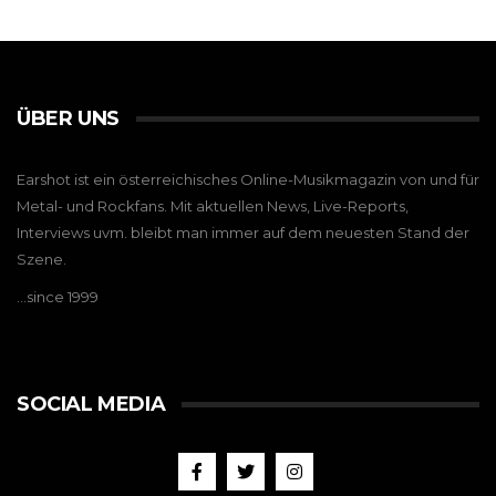
ÜBER UNS
Earshot ist ein österreichisches Online-Musikmagazin von und für
Metal- und Rockfans. Mit aktuellen News, Live-Reports,
Interviews uvm. bleibt man immer auf dem neuesten Stand der
Szene.
…since 1999
SOCIAL MEDIA