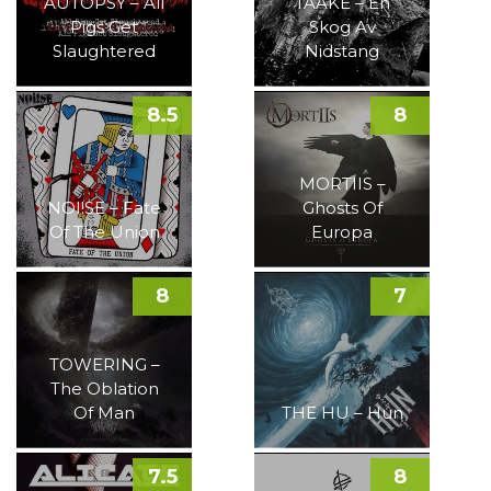
AUTOPSY – All
TAAKE – En
Pigs Get
Skog Av
Slaughtered
Nidstang
8.5
8
MORTIIS –
NOI!SE – Fate
Ghosts Of
Of The Union
Europa
8
7
TOWERING –
The Oblation
Of Man
THE HU – Hun
7.5
8