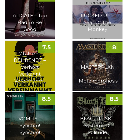
ALICATE – Too
FUCKED UP –
Bad To Be
Year Of The
Good
Monkey
7.5
8
MICHAEL
BEHRENDT –
Verhört
MASTERPLAN
Verkannt
–
Vereinnahmt
Metalmorphosis
8.5
8.5
VOMITS –
BLACK TUSK –
Synchro!
Systems Of
Synchro!
Solitude