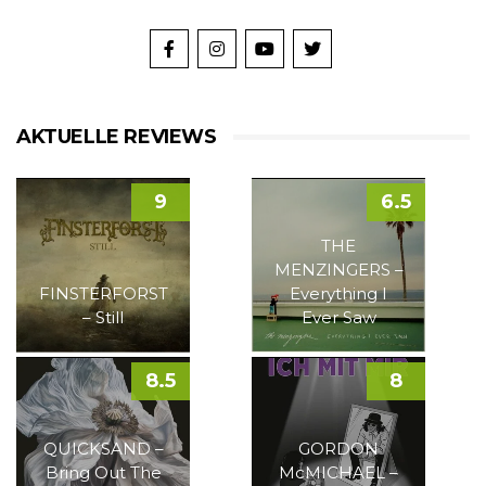
AKTUELLE REVIEWS
9
6.5
THE
MENZINGERS –
FINSTERFORST
Everything I
– Still
Ever Saw
8.5
8
QUICKSAND –
GORDON
Bring Out The
McMICHAEL –