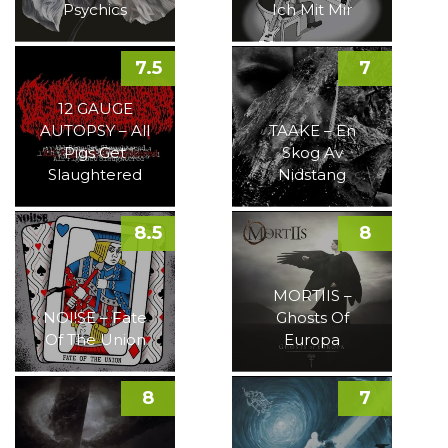
Psychics
Ich Mit Mir
7.5
7
12 GAUGE
AUTOPSY – All
TAAKE – En
Pigs Get
Skog Av
Slaughtered
Nidstang
8.5
8
MORTIIS –
NOI!SE – Fate
Ghosts Of
Of The Union
Europa
8
7