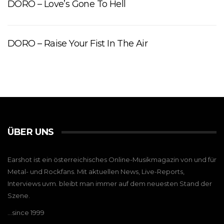
DORO – Love’s Gone To Hell
DORO – Raise Your Fist In The Air
ÜBER UNS
Earshot ist ein österreichisches Online-Musikmagazin von und für
Metal- und Rockfans. Mit aktuellen News, Live-Reports,
Interviews uvm. bleibt man immer auf dem neuesten Stand der
Szene.
…since 1999