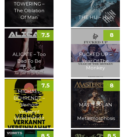
TOWERING –
The Oblation
Of Man
THE HU – Hun
7.5
8
ALICATE – Too
FUCKED UP –
Bad To Be
Year Of The
Good
Monkey
7.5
8
MICHAEL
BEHRENDT –
Verhört
MASTERPLAN
Verkannt
–
Vereinnahmt
Metalmorphosis
8.5
8.5