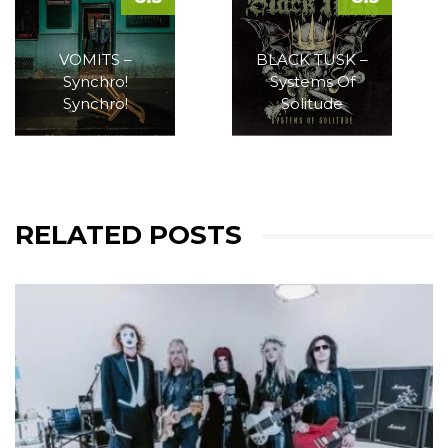
VOMITS –
BLACK TUSK –
Synchro!
Systems Of
Synchro!
Solitude
RELATED POSTS