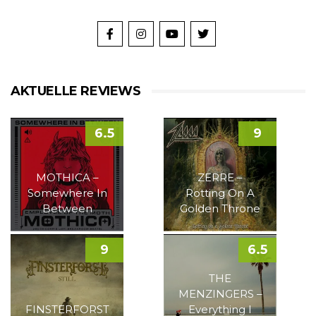
AKTUELLE REVIEWS
6.5
9
MOTHICA –
ZERRE –
Somewhere In
Rotting On A
Between
Golden Throne
9
6.5
THE
MENZINGERS –
FINSTERFORST
Everything I