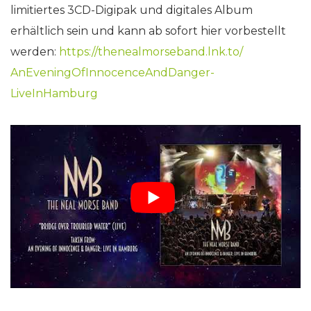
limitiertes 3CD-Digipak und digitales Album
erhältlich sein und kann ab sofort hier vorbestellt
werden:
https://thenealmorseband.lnk.
to/
AnEveningOfInnocenceAndDanger-
LiveInHamburg