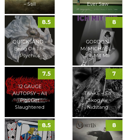
– Still
Ever Saw
8.5
8
QUICKSAND –
GORDON
Bring On The
McMICHAEL –
Psychics
Ich Mit Mir
7.5
7
12 GAUGE
AUTOPSY – All
TAAKE – En
Pigs Get
Skog Av
Slaughtered
Nidstang
8.5
8