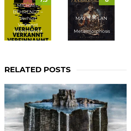
7.5
8
MICHAEL
BEHRENDT –
Verhört
MASTERPLAN
Verkannt
–
Vereinnahmt
Metalmorphosis
RELATED POSTS