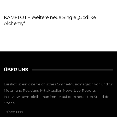
KAMELOT – Weitere neue Single „Godlike
Alchemy“
ÜBER UNS
Earshot ist ein österreichisches Online-Musikmagazin von und für
Metal- und Rockfans. Mit aktuellen News, Live-Reports,
Interviews uvm. bleibt man immer auf dem neuesten Stand der
Szene.
…since 1999