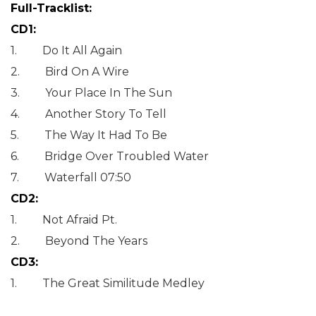
Full-Tracklist:
CD1:
1. Do It All Again
2. Bird On A Wire
3. Your Place In The Sun
4. Another Story To Tell
5. The Way It Had To Be
6. Bridge Over Troubled Water
7. Waterfall 07:50
CD2:
1. Not Afraid Pt.
2. Beyond The Years
CD3:
1. The Great Similitude Medley