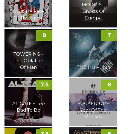
MORTIIS –
NOI!SE – Fate
Ghosts Of
Of The Union
Europa
8
7
TOWERING –
The Oblation
Of Man
THE HU – Hun
7.5
8
ALICATE – Too
FUCKED UP –
Bad To Be
Year Of The
Good
Monkey