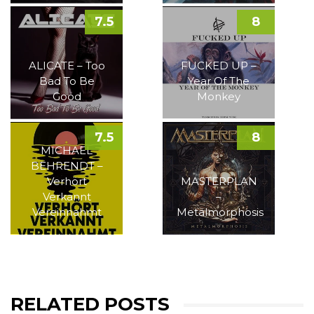
7.5
8
ALICATE – Too
FUCKED UP –
Bad To Be
Year Of The
Good
Monkey
7.5
8
MICHAEL
BEHRENDT –
Verhört
MASTERPLAN
Verkannt
–
Vereinnahmt
Metalmorphosis
RELATED POSTS