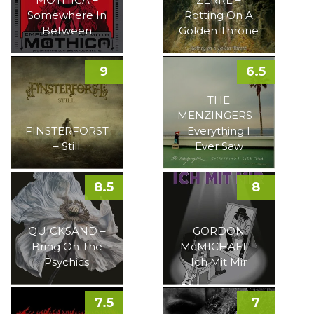
Somewhere In
Rotting On A
Between
Golden Throne
9
6.5
THE
MENZINGERS –
FINSTERFORST
Everything I
– Still
Ever Saw
8.5
8
QUICKSAND –
GORDON
Bring On The
McMICHAEL –
Psychics
Ich Mit Mir
7.5
7