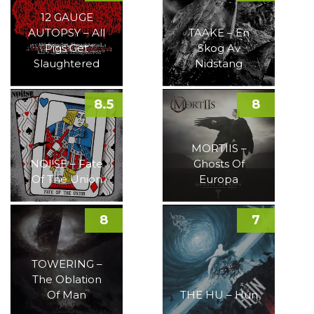
12 GAUGE
AUTOPSY – All
TAAKE – En
Pigs Get
Skog Av
Slaughtered
Nidstang
8.5
8
MORTIIS –
NOI!SE – Fate
Ghosts Of
Of The Union
Europa
8
7
TOWERING –
The Oblation
Of Man
THE HU – Hun