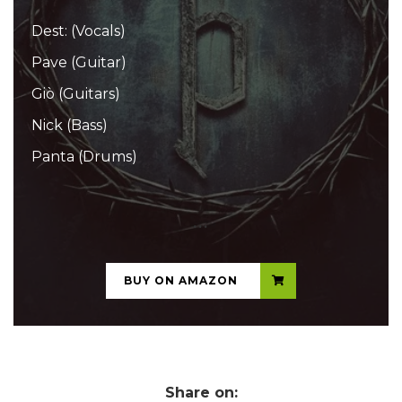
Dest: (Vocals)
Pave (Guitar)
Giò (Guitars)
Nick (Bass)
Panta (Drums)
...
BUY ON AMAZON
Share on: