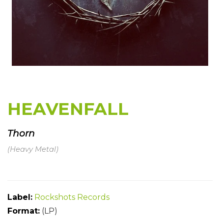
HEAVENFALL
Thorn
(Heavy Metal)
Label:
Rockshots Records
Format:
(LP)