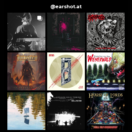
@
earshot.at