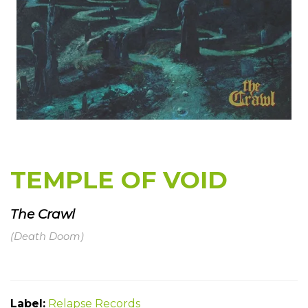
TEMPLE OF VOID
The Crawl
(Death Doom)
Label:
Relapse
Records