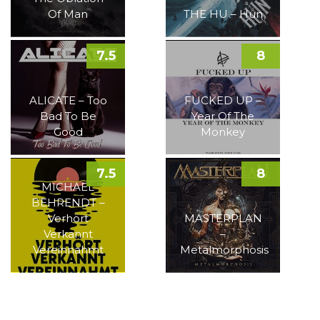
Of Man
THE HU – Hun
7.5
8
ALICATE – Too
FUCKED UP –
Bad To Be
Year Of The
Good
Monkey
7.5
8
MICHAEL
BEHRENDT –
Verhört
MASTERPLAN
Verkannt
–
Vereinnahmt
Metalmorphosis