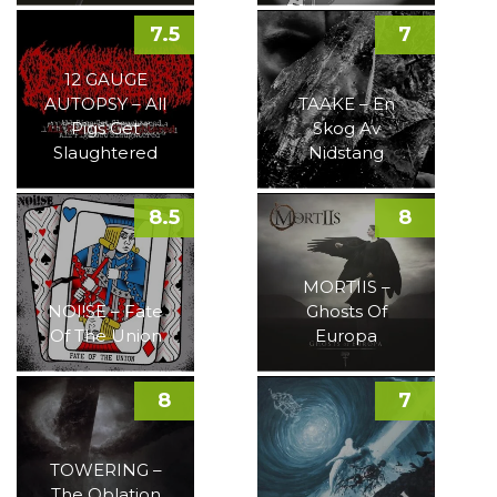
7.5
7
12 GAUGE
AUTOPSY – All
TAAKE – En
Pigs Get
Skog Av
Slaughtered
Nidstang
8.5
8
MORTIIS –
NOI!SE – Fate
Ghosts Of
Of The Union
Europa
8
7
TOWERING –
The Oblation