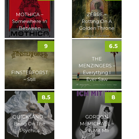
MOTHICA –
ZERRE –
Somewhere In
Rotting On A
Between
Golden Throne
9
6.5
THE
MENZINGERS –
FINSTERFORST
Everything I
– Still
Ever Saw
8.5
8
QUICKSAND –
GORDON
Bring On The
McMICHAEL –
Psychics
Ich Mit Mir