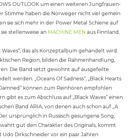
ORROWS OUTLOOK um einen weiteren Jungfrauen-
der Stimme haben die Norweger nicht viel gemein
ten sie sich mehr in der Power Metal Schiene auf
sie stellenweise an
MACHINE MEN
aus Finnland.
k Waves“, das als Konzeptalbum gehandelt wird.
rktischen Region, bilden die Rahmenhandlung,
ren. Die Band setzt gewohnt auf ausgefeilte
delt werden. „Oceans Of Sadness“, „Black Hearts
e Damned“ können zum Reinhören empfohlen
n gibt es zum Abschluss auf „Black Waves“ einen
sischen Band ARIA, von denen auch schon auf „A
Der ursprünglich in Russisch gesungene Song,
ewahrt gut den Charakter des Originals, kommt
it Udo Dirkschneider vor ein paar Jahren