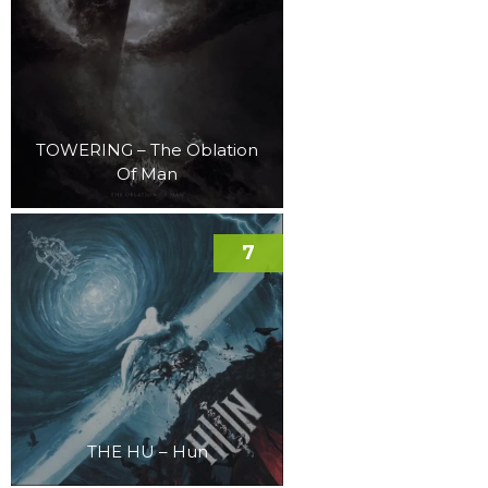
TOWERING – The Oblation
Of Man
7
THE HU – Hun