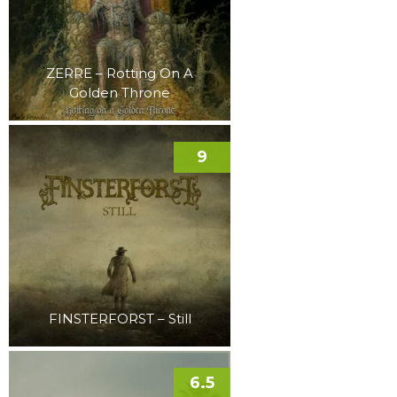
ZERRE – Rotting On A
Golden Throne
9
FINSTERFORST – Still
6.5