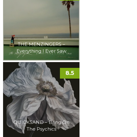
THE MENZINGERS –
Everything I Ever Saw
8.5
QUICKSAND – Bring On
The Psychics