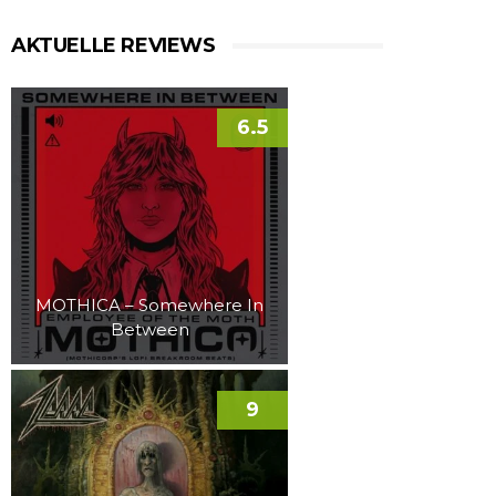
AKTUELLE REVIEWS
6.5
MOTHICA – Somewhere In
Between
9