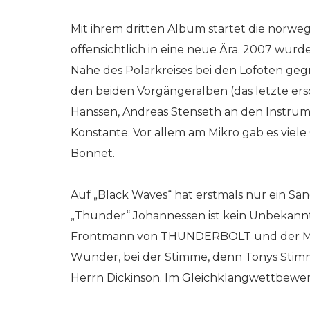
Mit ihrem dritten Album startet die norw
offensichtlich in eine neue Ära. 2007 wur
Nähe des Polarkreises bei den Lofoten geg
den beiden Vorgängeralben (das letzte ersc
Hanssen, Andreas Stenseth an den Instrum
Konstante. Vor allem am Mikro gab es viele
Bonnet.
Auf „Black Waves“ hat erstmals nur ein Sä
„Thunder“ Johannessen ist kein Unbekannt
Frontmann von THUNDERBOLT und der Ma
Wunder, bei der Stimme, denn Tonys Stimm
Herrn Dickinson. Im Gleichklangwettbewerb