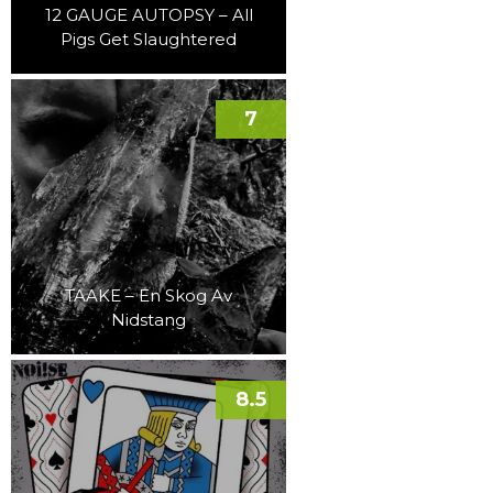
12 GAUGE AUTOPSY – All
Pigs Get Slaughtered
7
TAAKE – En Skog Av
Nidstang
8.5