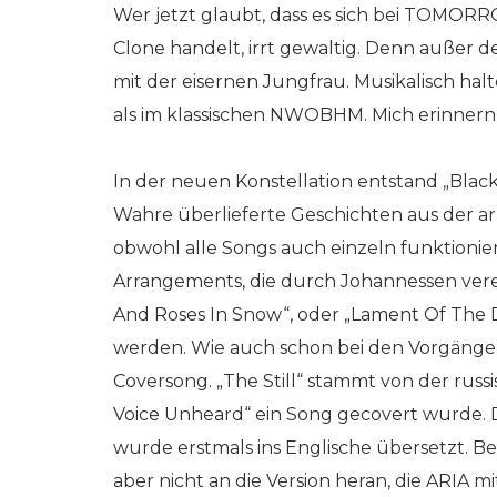
Wer jetzt glaubt, dass es sich bei TOM
Clone handelt, irrt gewaltig. Denn außer 
mit der eisernen Jungfrau. Musikalisch hal
als im klassischen NWOBHM. Mich erinnern 
In der neuen Konstellation entstand „Blac
Wahre überlieferte Geschichten aus der a
obwohl alle Songs auch einzeln funktionie
Arrangements, die durch Johannessen vere
And Roses In Snow“, oder „Lament Of Th
werden. Wie auch schon bei den Vorgänger
Coversong. „The Still“ stammt von der rus
Voice Unheard“ ein Song gecovert wurde. 
wurde erstmals ins Englische übersetzt. B
aber nicht an die Version heran, die ARIA m