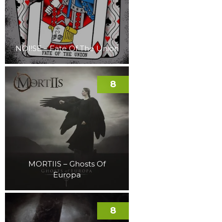
NOI!SE – Fate Of The Union
8
MORTIIS – Ghosts Of
Europa
8