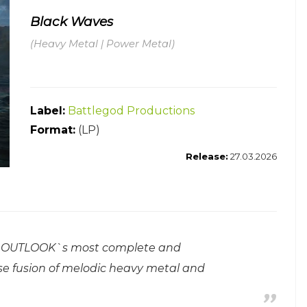
Black Waves
(Heavy Metal | Power Metal)
Label:
Battlegod Productions
Format:
(LP)
Release:
27.03.2026
 OUTLOOK`s most complete and
ise fusion of melodic heavy metal and