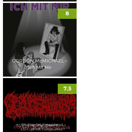
8
GORDON McMICHAEL –
Ich Mit Mir
7.5